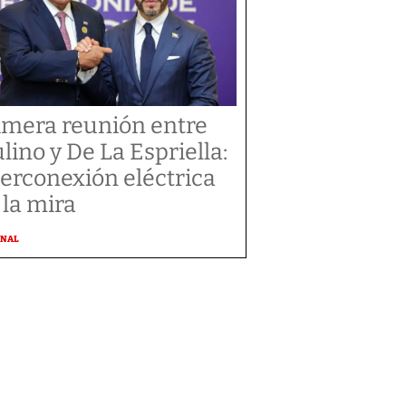
imera reunión entre
lino y De La Espriella:
terconexión eléctrica
 la mira
ONAL