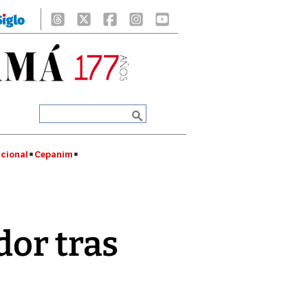
cional
Cepanim
dor tras