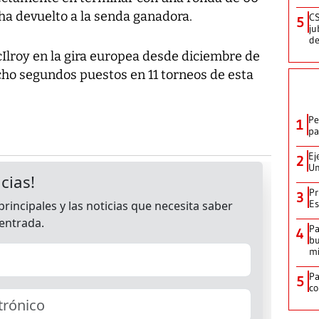
o ha devuelto a la senda ganadora.
CS
5
ju
de
cIlroy en la gira europea desde diciembre de
cho segundos puestos en 11 torneos de esta
Pe
1
pa
Ej
2
Un
Pr
3
Es
Pa
4
bu
mi
P
5
co