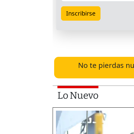
No te pierdas nu
Lo Nuevo