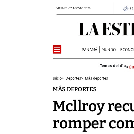
VIERNES 07 AGOSTO 2026
32
PANAMÁ
MUNDO
ECONO
Úl
Inicio
>
Deportes
>
Más deportes
MÁS DEPORTES
Mcllroy rec
romper co