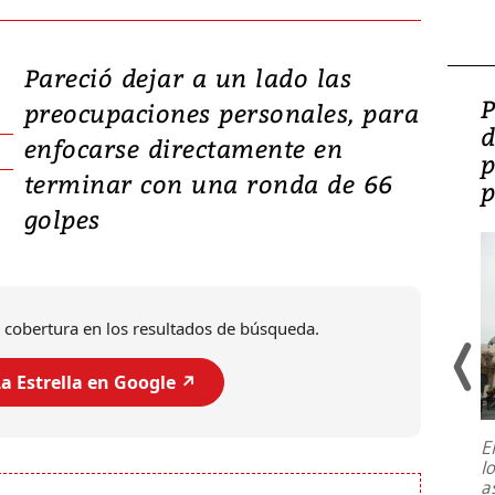
Pareció dejar a un lado las
Video: Lula lanza su
P
preocupaciones personales, para
candidatura con
d
enfocarse directamente en
promesas de inversión
p
terminar con una ronda de 66
en defensa, educación y
p
golpes
tierras raras
 cobertura en los resultados de búsqueda.
a Estrella en Google ↗️
E
l
Entre recuerdos y escuetas
a
referencias hacia sus adversarios, el