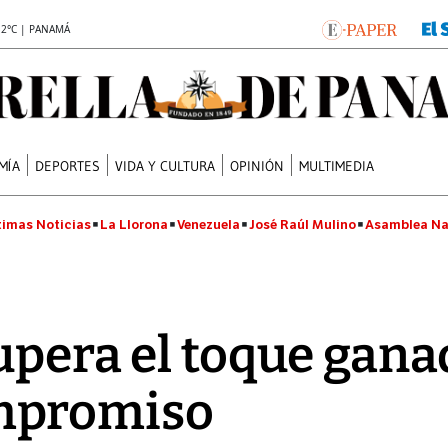
.2°C | PANAMÁ
MÍA
DEPORTES
VIDA Y CULTURA
OPINIÓN
MULTIMEDIA
timas Noticias
La Llorona
Venezuela
José Raúl Mulino
Asamblea Na
upera el toque gana
mpromiso