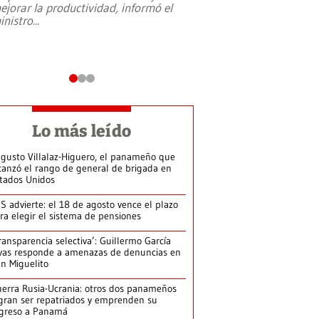
ejorar la productividad, informó el
periodismo, el derech
inistro
...
reformas constitucio
desafíos de nuevas t
Lo más leído
gusto Villalaz-Higuero, el panameño que
canzó el rango de general de brigada en
tados Unidos
S advierte: el 18 de agosto vence el plazo
ra elegir el sistema de pensiones
ransparencia selectiva’: Guillermo García
vas responde a amenazas de denuncias en
n Miguelito
erra Rusia-Ucrania: otros dos panameños
gran ser repatriados y emprenden su
greso a Panamá