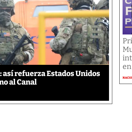
Pr
Mu
in
en
 así refuerza Estados Unidos
NACI
no al Canal