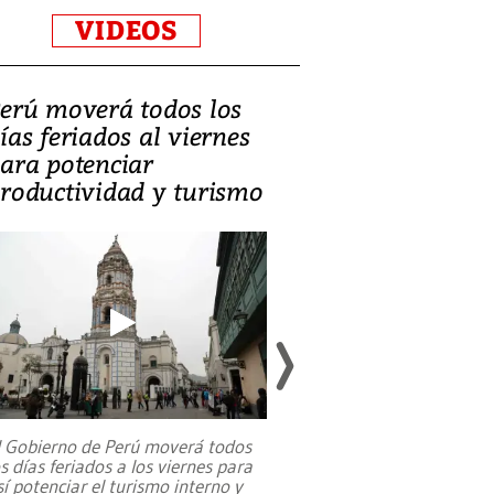
VIDEOS
erú moverá todos los
Video, Catalin
ías feriados al viernes
‘Si la gente el
ara potenciar
criminales, la
roductividad y turismo
sociedades de
suicidarse’
l Gobierno de Perú moverá todos
os días feriados a los viernes para
La exmagistrada co
sí potenciar el turismo interno y
sobre el rol de contr