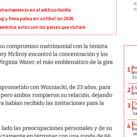
m
presidente de Brasil, Luiz Inácio Lula
m
nfrentamiento en el edificio Hatillo
da Silva, oficializó este domingo su
candidatura
...
’ y firma paliza en ‘softbol’ en 2026
américa: estos son los países que visitará
su compromiso matrimonial con la tenista
ory Mcllroy encontró la concentración y los
irginia Water, el más emblemático de la gira
Au
1
al
Es
omprometido con Wozniacki, de 23 años, para
CS
2
pa
 pero ambos rompieron su relación, dejando
a habían recibido las invitaciones para la
‘T
3
Ri
Sa
Gu
4
n lado las preocupaciones personales y de su
lo
re
rectamente en terminar con una ronda de 66