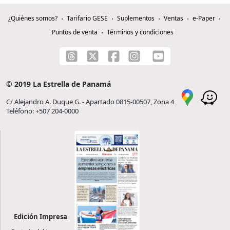
¿Quiénes somos?
Tarifario GESE
Suplementos
Ventas
e-Paper
Puntos de venta
Términos y condiciones
© 2019 La Estrella de Panamá
C/ Alejandro A. Duque G. - Apartado 0815-00507, Zona 4
Teléfono: +507 204-0000
Edición Impresa