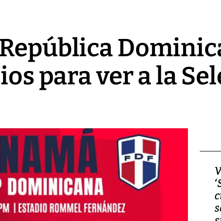
 República Dominica
ios para ver a la Sel
Video, Japón: Terremoto
V
deja heridos y graves
‘
daños en Kumamoto
c
s
s