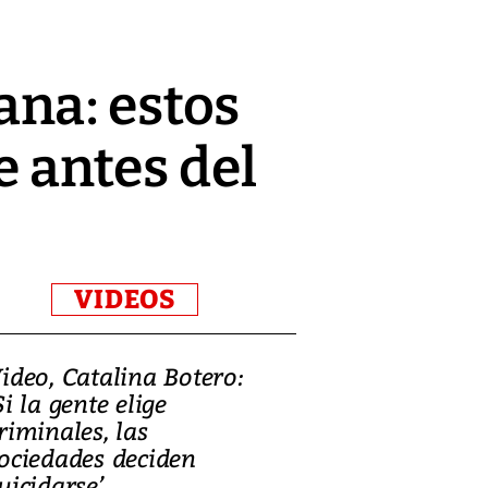
na: estos
e antes del
VIDEOS
ideo, Catalina Botero:
Video: Lula la
Si la gente elige
candidatura 
riminales, las
promesas de i
ociedades deciden
en defensa, ed
uicidarse’
tierras raras