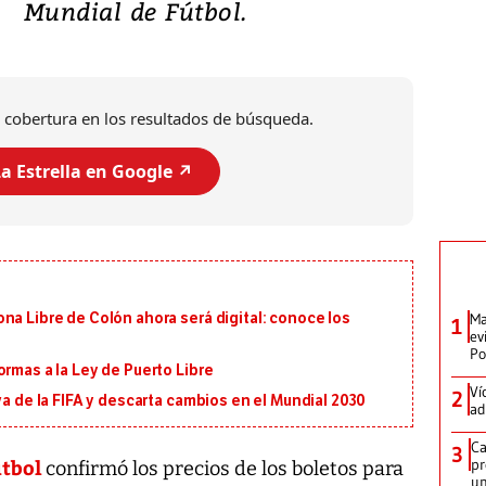
Mundial de Fútbol.
 cobertura en los resultados de búsqueda.
a Estrella en Google ↗️
Ma
na Libre de Colón ahora será digital: conoce los
1
ev
Po
ormas a la Ley de Puerto Libre
Ví
2
va de la FIFA y descarta cambios en el Mundial 2030
ad
Ca
3
útbol
pr
confirmó los precios de los boletos para
un