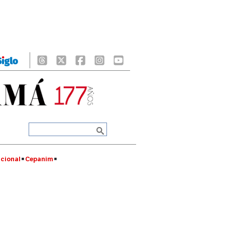
cional
Cepanim