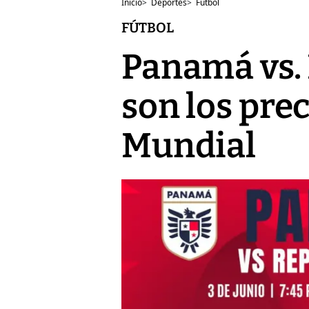
Inicio
>
Deportes
>
Fútbol
FÚTBOL
Panamá vs.
son los prec
Mundial