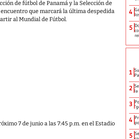
ección de fútbol de Panamá y la Selección de
Ga
, encuentro que marcará la última despedida
4
lo
rtir al Mundial de Fútbol.
Do
5
co
re
Su
1
P
Se
2
la
Po
3
‘g
Pr
4
po
ximo 7 de junio a las 7:45 p.m. en el Estadio
Se
5
co