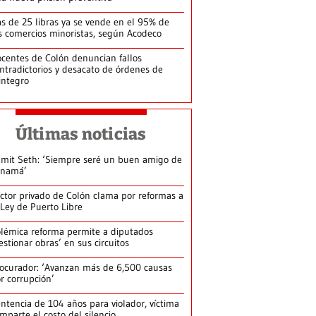
s de 25 libras ya se vende en el 95% de
s comercios minoristas, según Acodeco
centes de Colón denuncian fallos
ntradictorios y desacato de órdenes de
integro
Últimas noticias
mit Seth: ‘Siempre seré un buen amigo de
anamá’
ctor privado de Colón clama por reformas a
 Ley de Puerto Libre
lémica reforma permite a diputados
estionar obras’ en sus circuitos
ocurador: ‘Avanzan más de 6,500 causas
r corrupción’
ntencia de 104 años para violador, víctima
mparte el costo del silencio