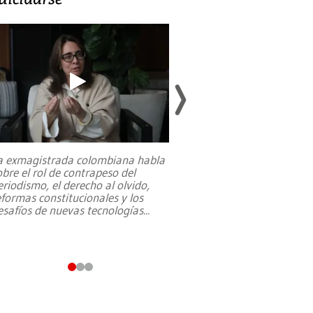
a exmagistrada colombiana habla
Entre recuerdos y es
obre el rol de contrapeso del
referencias hacia sus
eriodismo, el derecho al olvido,
presidente de Brasil,
eformas constitucionales y los
da Silva, oficializó 
esafíos de nuevas tecnologías
...
candidatura
...