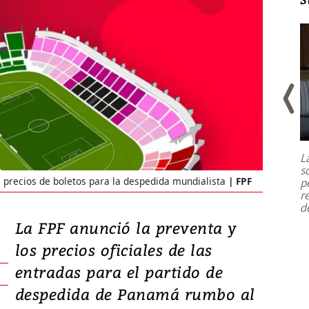
Un fuerte terremoto de magnitud
7,1 se registró este martes 28 de
julio en la prefectura de Kumamoto,
L
al sur de Japón, provocando una
s
emergencia de gran
...
 precios de boletos para la despedida mundialista
FPF
p
r
d
La FPF anunció la preventa y
los precios oficiales de las
entradas para el partido de
despedida de Panamá rumbo al