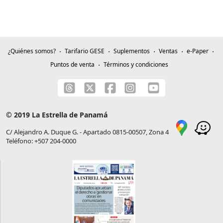
¿Quiénes somos?
Tarifario GESE
Suplementos
Ventas
e-Paper
Puntos de venta
Términos y condiciones
© 2019 La Estrella de Panamá
C/ Alejandro A. Duque G. - Apartado 0815-00507, Zona 4
Teléfono: +507 204-0000