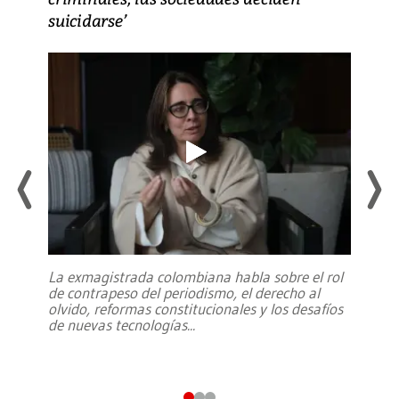
suicidarse’
La exmagistrada colombiana habla sobre el rol
de contrapeso del periodismo, el derecho al
olvido, reformas constitucionales y los desafíos
de nuevas tecnologías
...