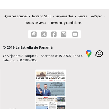
¿Quiénes somos?
Tarifario GESE
Suplementos
Ventas
e-Paper
Puntos de venta
Términos y condiciones
© 2019 La Estrella de Panamá
C/ Alejandro A. Duque G. - Apartado 0815-00507, Zona 4
Teléfono: +507 204-0000