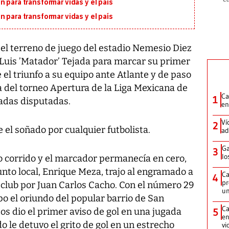
 para transformar vidas y el país
 para transformar vidas y el país
l terreno de juego del estadio Nemesio Diez
 Luis ’Matador’ Tejada para marcar su primer
e el triunfo a su equipo ante Atlante y de paso
 del torneo Apertura de la Liga Mexicana de
Ca
1
nadas disputadas.
en
Ví
2
 el soñado por cualquier futbolista.
ad
Ga
3
lo
o corrido y el marcador permanecía en cero,
unto local, Enrique Meza, trajo al engramado a
Ca
4
pr
 club por Juan Carlos Cacho. Con el número 29
un
o el oriundo del popular barrio de San
Ca
tos dio el primer aviso de gol en una jugada
5
en
o le detuvo el grito de gol en un estrecho
vi