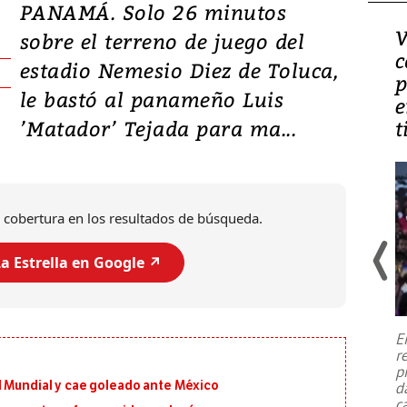
PANAMÁ. Solo 26 minutos
Israel regala a EE UU su
V
sobre el terreno de juego del
nueva embajada en
c
estadio Nemesio Diez de Toluca,
Jerusalén sobre tierra de
p
le bastó al panameño Luis
familias palestinas
e
’Matador’ Tejada para ma...
t
 cobertura en los resultados de búsqueda.
a Estrella en Google ↗️
Estados Unidos ha arrendado por
un dólar y durante 99 años a Israel
E
el terreno para su nueva embajada
r
en Jerusalén Oeste, pero esa parcela
p
perteneció hasta
...
l Mundial y cae goleado ante México
d
c