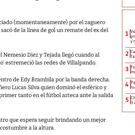
nciado (momentaneamente) por el zaguero
sacó de la línea de gol un remate del ex del
Vi
1
pr
y 
Ca
2
el Nemesio Diez y Tejada llegó cuando al
Ta
o’ estremeció las redes de Villalpando.
Fo
3
me
entro de Edy Brambila por la banda derecha.
Pa
4
ñero Lucas Silva quien dominó el esférico y
lu
rimer tanto en el fútbol azteca ante la salida
Cl
5
3 
ntro que espera seguir brindando un mejor
ostumbre a la altura.