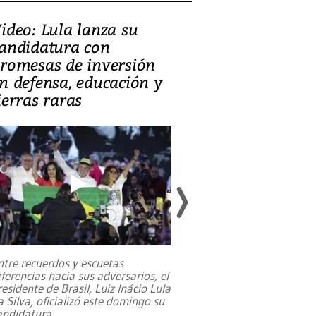
ideo: Lula lanza su
Video, Japón:
andidatura con
deja heridos 
romesas de inversión
daños en Ku
n defensa, educación y
ierras raras
Un fuerte terremoto
7,1 se registró este
julio en la prefectu
ntre recuerdos y escuetas
al sur de Japón, pr
eferencias hacia sus adversarios, el
emergencia de gran
.
residente de Brasil, Luiz Inácio Lula
a Silva, oficializó este domingo su
andidatura
...