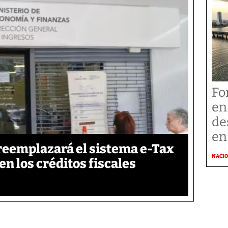
Fo
en
de
en
reemplazará el sistema e-Tax
NACI
en los créditos fiscales