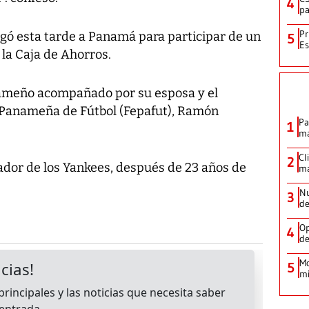
4
pa
Pr
egó esta tarde a Panamá para participar de un
5
Es
la Caja de Ahorros.
anameño acompañado por su esposa y el
n Panameña de Fútbol (Fepafut), Ramón
Pa
1
ma
Cl
2
ador de los Yankees, después de 23 años de
ma
Nu
3
de
Op
4
de
Mo
5
mi