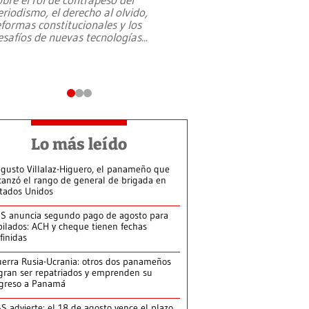
eriodismo, el derecho al olvido,
presidente de Brasil,
eformas constitucionales y los
da Silva, oficializó 
esafíos de nuevas tecnologías
...
candidatura
...
Lo más leído
gusto Villalaz-Higuero, el panameño que
canzó el rango de general de brigada en
tados Unidos
S anuncia segundo pago de agosto para
bilados: ACH y cheque tienen fechas
finidas
erra Rusia-Ucrania: otros dos panameños
gran ser repatriados y emprenden su
greso a Panamá
S advierte: el 18 de agosto vence el plazo