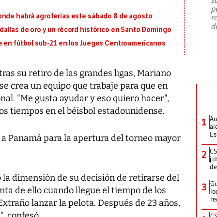
emergencia de gran
...
p
onde habrá agroferias este sábado 8 de agosto
r
d
dallas de oro y un récord histórico en Santo Domingo
e en fútbol sub-21 en los Juegos Centroamericanos
ras su retiro de las grandes ligas, Mariano
se crea un equipo que trabaje para que en
nal. "Me gusta ayudar y eso quiero hacer",
los tiempos en el béisbol estadounidense.
Au
1
al
Es
er a Panamá para la apertura del torneo mayor
CS
2
ju
de
la dimensión de su decisión de retirarse del
Gu
3
nta de ello cuando llegue el tiempo de los
lo
re
xtraño lanzar la pelota. Después de 23 años,
". confesó.
CS