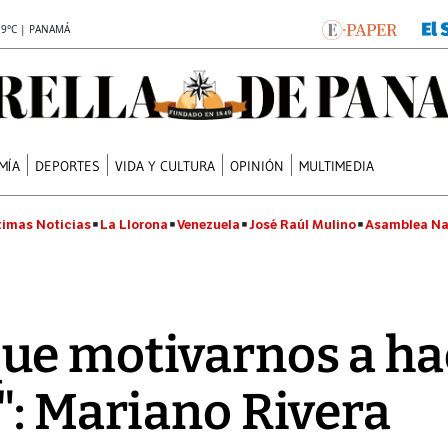
.9°C | PANAMÁ
MÍA
DEPORTES
VIDA Y CULTURA
OPINIÓN
MULTIMEDIA
timas Noticias
La Llorona
Venezuela
José Raúl Mulino
Asamblea Na
ue motivarnos a hac
": Mariano Rivera