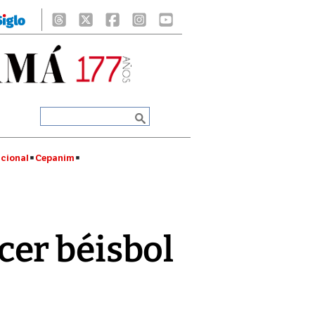
cional
Cepanim
er béisbol