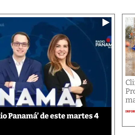
Cl
Pr
ma
INFOR
io Panamá’ de este martes 4