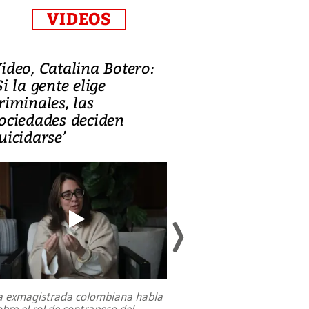
VIDEOS
ideo, Catalina Botero:
Video: Lula la
Si la gente elige
candidatura 
riminales, las
promesas de i
ociedades deciden
en defensa, ed
uicidarse’
tierras raras
a exmagistrada colombiana habla
Entre recuerdos y es
obre el rol de contrapeso del
referencias hacia sus