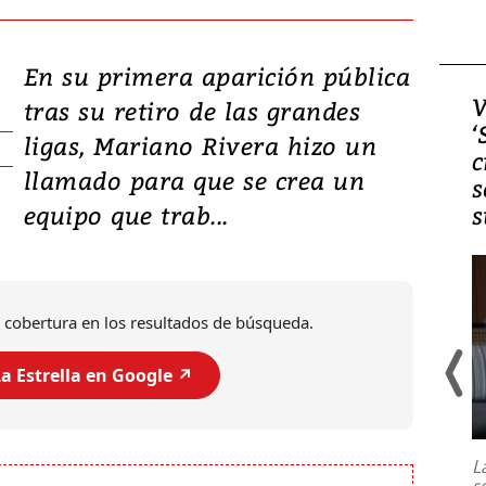
En su primera aparición pública
Video, Japón: Terremoto
V
tras su retiro de las grandes
deja heridos y graves
‘
ligas, Mariano Rivera hizo un
daños en Kumamoto
c
llamado para que se crea un
s
equipo que trab...
s
 cobertura en los resultados de búsqueda.
a Estrella en Google ↗️
Un fuerte terremoto de magnitud
7,1 se registró este martes 28 de
julio en la prefectura de Kumamoto,
L
al sur de Japón, provocando una
s