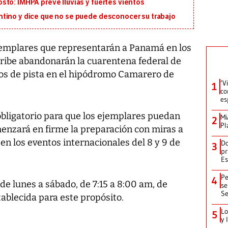
to: IMHPA prevé lluvias y fuertes vientos
tino y dice que no se puede desconocer su trabajo
emplares que representarán a Panamá en los
aribe abandonarán la cuarentena federal de
bajos de pista en el hipódromo Camarero de
‘V
1
co
es
obligatorio para que los ejemplares puedan
Mi
2
Pl
menzará en firme la preparación con miras a
en los eventos internacionales del 8 y 9 de
Do
3
pr
Es
Pe
4
de lunes a sábado, de 7:15 a 8:00 am, de
se
Se
ablecida para este propósito.
Lo
5
y 