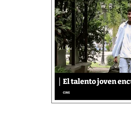
El talento joven enc
CINE