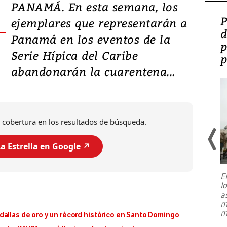
PANAMÁ. En esta semana, los
Video: Lula lanza su
P
ejemplares que representarán a
candidatura con
d
Panamá en los eventos de la
promesas de inversión
p
Serie Hípica del Caribe
en defensa, educación y
p
abandonarán la cuarentena...
tierras raras
 cobertura en los resultados de búsqueda.
a Estrella en Google ↗️
E
l
Entre recuerdos y escuetas
a
referencias hacia sus adversarios, el
m
presidente de Brasil, Luiz Inácio Lula
m
dallas de oro y un récord histórico en Santo Domingo
da Silva, oficializó este domingo su
candidatura
...