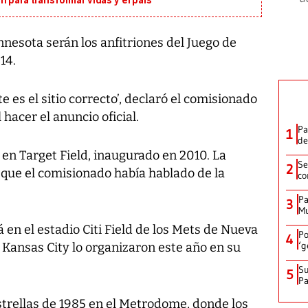
 para transformar vidas y el país
esota serán los anfitriones del Juego de
14.
te es el sitio correcto’, declaró el comisionado
 hacer el anuncio oficial.
Pa
1
de
 en Target Field, inaugurado en 2010. La
Se
2
 que el comisionado había hablado de la
co
Pa
3
Mu
á en el estadio Citi Field de los Mets de Nueva
Po
4
‘g
 Kansas City lo organizaron este año en su
Su
5
P
strellas de 1985 en el Metrodome, donde los