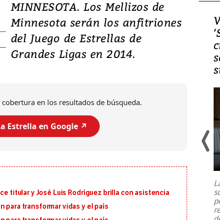
MINNESOTA. Los Mellizos de
Video, Japón: Terremoto
V
Minnesota serán los anfitriones
deja heridos y graves
‘
del Juego de Estrellas de
daños en Kumamoto
c
Grandes Ligas en 2014.
s
s
 cobertura en los resultados de búsqueda.
a Estrella en Google ↗️
Un fuerte terremoto de magnitud
7,1 se registró este martes 28 de
julio en la prefectura de Kumamoto,
L
al sur de Japón, provocando una
s
e titular y José Luis Rodríguez brilla con asistencia
emergencia de gran
...
p
 para transformar vidas y el país
r
d