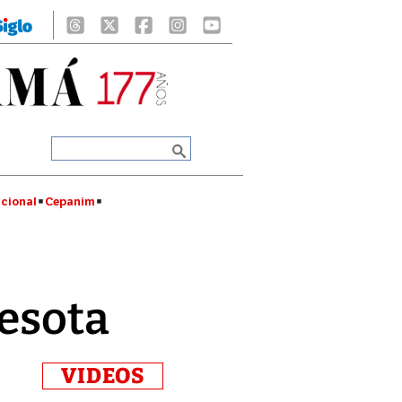
cional
Cepanim
nesota
VIDEOS