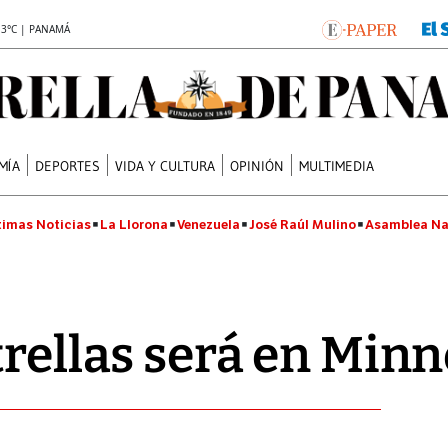
.3°C | PANAMÁ
MÍA
DEPORTES
VIDA Y CULTURA
OPINIÓN
MULTIMEDIA
timas Noticias
La Llorona
Venezuela
José Raúl Mulino
Asamblea Na
trellas será en Min