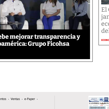
El 
ja
ec
de
ebe mejorar transparencia y
ECON
oamérica: Grupo Ficohsa
ntos
Ventas
e-Paper