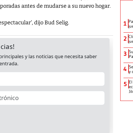
mporadas antes de mudarse a su nuevo hogar.
Pa
spectacular’, dijo Bud Selig.
1
ju
Cl
2
ju
Su
3
P
Se
4
y 
El
5
ec
Ji