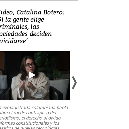
ideo, Catalina Botero:
Video: Lula la
Si la gente elige
candidatura 
riminales, las
promesas de i
ociedades deciden
en defensa, ed
uicidarse’
tierras raras
a exmagistrada colombiana habla
Entre recuerdos y es
obre el rol de contrapeso del
referencias hacia sus
eriodismo, el derecho al olvido,
presidente de Brasil,
eformas constitucionales y los
da Silva, oficializó 
esafíos de nuevas tecnologías
...
candidatura
...