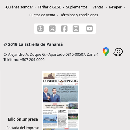
¿Quiénes somos?
Tarifario GESE
Suplementos
Ventas
e-Paper
Puntos de venta
Términos y condiciones
© 2019 La Estrella de Panamá
C/ Alejandro A. Duque G. - Apartado 0815-00507, Zona 4
Teléfono: +507 204-0000
Edición Impresa
Portada del impreso