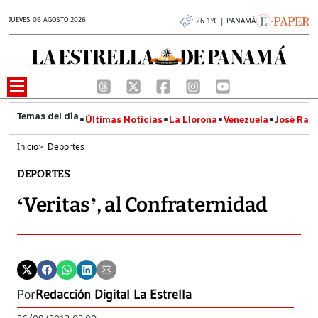
JUEVES 06 AGOSTO 2026
26.1°C | PANAMÁ
Últimas Noticias
La Llorona
Venezuela
José Raúl
Inicio
>
Deportes
DEPORTES
‘Veritas’, al Confraternidad
Por
Redacción Digital La Estrella