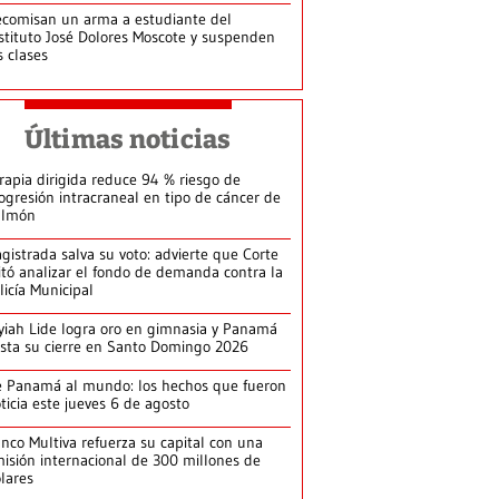
comisan un arma a estudiante del
stituto José Dolores Moscote y suspenden
s clases
Últimas noticias
rapia dirigida reduce 94 % riesgo de
ogresión intracraneal en tipo de cáncer de
ulmón
gistrada salva su voto: advierte que Corte
itó analizar el fondo de demanda contra la
licía Municipal
yiah Lide logra oro en gimnasia y Panamá
ista su cierre en Santo Domingo 2026
 Panamá al mundo: los hechos que fueron
ticia este jueves 6 de agosto
nco Multiva refuerza su capital con una
isión internacional de 300 millones de
lares