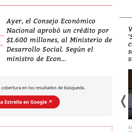
Ayer, el Consejo Económico
Video, Japón: Terremoto
V
Nacional aprobó un crédito por
deja heridos y graves
‘
$1.600 millones, al Ministerio de
daños en Kumamoto
c
Desarrollo Social. Según el
s
ministro de Econ...
s
 cobertura en los resultados de búsqueda.
a Estrella en Google ↗️
Un fuerte terremoto de magnitud
7,1 se registró este martes 28 de
julio en la prefectura de Kumamoto,
L
al sur de Japón, provocando una
s