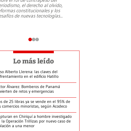
eriodismo, el derecho al olvido,
presidente de Brasil,
eformas constitucionales y los
da Silva, oficializó 
esafíos de nuevas tecnologías
...
candidatura
...
Lo más leído
so Alberto Llerena: las claves del
frentamiento en el edificio Hatillo
ctor Álvarez: Bomberos de Panamá
vierten de retos y emergencias
s de 25 libras ya se vende en el 95% de
s comercios minoristas, según Acodeco
pturan en Chiriquí a hombre investigado
 la Operación Trillizas por nuevo caso de
olación a una menor