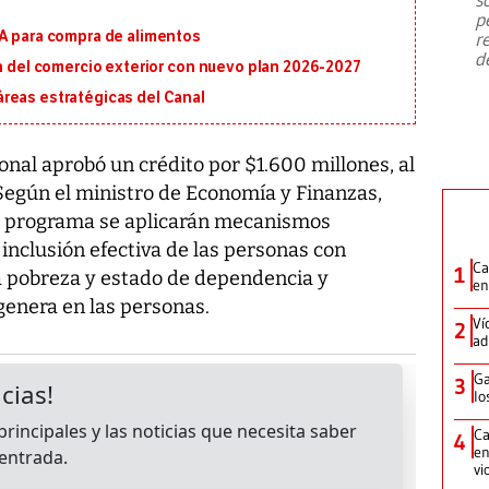
emergencia de gran
...
p
MA para compra de alimentos
r
d
ón del comercio exterior con nuevo plan 2026-2027
reas estratégicas del Canal
nal aprobó un crédito por $1.600 millones, al
 Según el ministro de Economía y Finanzas,
el programa se aplicarán mecanismos
a inclusión efectiva de las personas con
Ca
1
a pobreza y estado de dependencia y
en
genera en las personas.
Ví
2
ad
Ga
3
lo
Ca
4
en
vi