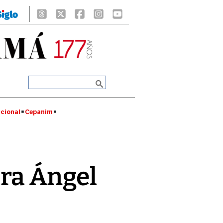
cional
Cepanim
ra Ángel