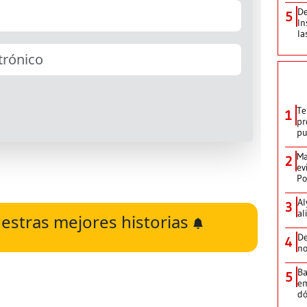
De
5
In
la
Te
1
pr
p
Ma
2
ev
Po
Al
3
al
estras mejores historias
De
4
no
Ba
5
em
dó