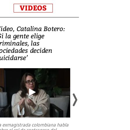
VIDEOS
ideo, Catalina Botero:
Video: Lula la
Si la gente elige
candidatura 
riminales, las
promesas de i
ociedades deciden
en defensa, ed
uicidarse’
tierras raras
a exmagistrada colombiana habla
Entre recuerdos y es
obre el rol de contrapeso del
referencias hacia sus