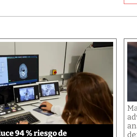
Ma
ad
an
duce 94 % riesgo de
de