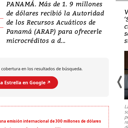
PANAMÁ. Más de 1. 9 millones
Video, Japón: Terremoto
V
de dólares recibió la Autoridad
deja heridos y graves
‘
de los Recursos Acuáticos de
daños en Kumamoto
c
Panamá (ARAP) para ofrecerle
s
microcréditos a d...
s
 cobertura en los resultados de búsqueda.
a Estrella en Google ↗️
Un fuerte terremoto de magnitud
7,1 se registró este martes 28 de
julio en la prefectura de Kumamoto,
L
al sur de Japón, provocando una
s
emergencia de gran
...
p
 una emisión internacional de 300 millones de dólares
r
d