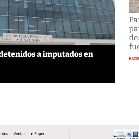
Pa
pa
de
fu
detenidos a imputados en
NACI
ntos
Ventas
e-Paper