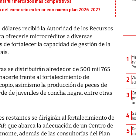
onstruir mercados más competitivos
ón del comercio exterior con nuevo plan 2026-2027
dólares recibió la Autoridad de los Recursos
 ofrecerle microcréditos a diversas
e fortalecer la capacidad de gestión de la
aís.
Ma
1
ev
Po
as se distribuirán alrededor de 500 mil 765
hacerle frente al fortalecimiento de
Ví
2
ad
acopio, asimismo la producción de peces de
rde de juveniles de concha negra, entre otras
Ca
3
pr
un
Ga
4
s restantes se dirigirán al fortalecimiento de
lo
AP, que abarca la adecuación de un Centro de
Do
5
monte, además de las consultorías del Plan
co