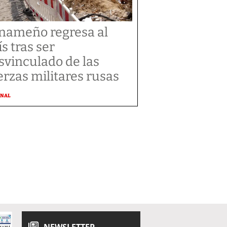
nameño regresa al
ís tras ser
svinculado de las
erzas militares rusas
ONAL