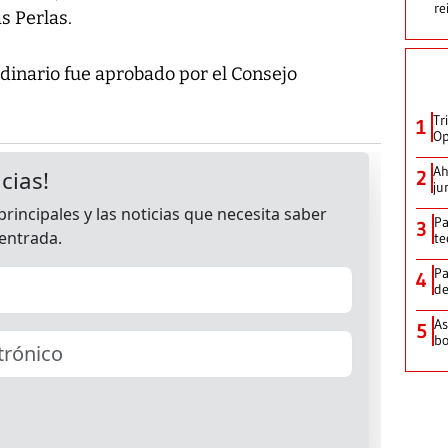
re
s Perlas.
rdinario fue aprobado por el Consejo
Tr
1
Op
Ah
2
ju
Pa
3
te
Pa
4
de
As
5
bo