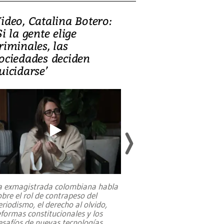
ideo, Catalina Botero:
Video: Lula la
Si la gente elige
candidatura 
riminales, las
promesas de i
ociedades deciden
en defensa, ed
uicidarse’
tierras raras
a exmagistrada colombiana habla
Entre recuerdos y es
obre el rol de contrapeso del
referencias hacia sus
eriodismo, el derecho al olvido,
presidente de Brasil,
eformas constitucionales y los
da Silva, oficializó 
esafíos de nuevas tecnologías
...
candidatura
...