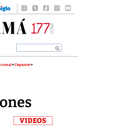
cional
Cepanim
lones
VIDEOS