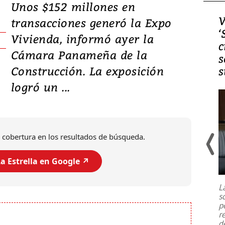
Unos $152 millones en
Video, Japón: Terremoto
V
transacciones generó la Expo
deja heridos y graves
‘
Vivienda, informó ayer la
daños en Kumamoto
c
Cámara Panameña de la
s
Construcción. La exposición
s
logró un ...
 cobertura en los resultados de búsqueda.
a Estrella en Google ↗️
Un fuerte terremoto de magnitud
7,1 se registró este martes 28 de
julio en la prefectura de Kumamoto,
L
al sur de Japón, provocando una
s
emergencia de gran
...
p
r
d