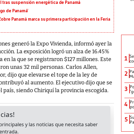
al tras suspensión energética de Panamá
igo de Panamá’
Cobre Panamá marca su primera participación en la Feria
nes generó la Expo Vivienda, informó ayer la
ión. La exposición logró un alza de 16.45%
Se
1
a en la que se registraron $127 millones. Este
co
ieron unas 32 mil personas. Carlos Allen,
Pa
2
, dijo que elevarse el tope de la ley de
Mu
ontribuyó al aumento. El ejecutivo dijo que se
Po
3
el país, siendo Chiriquí la provincia escogida.
‘g
Pr
4
po
Su
5
P