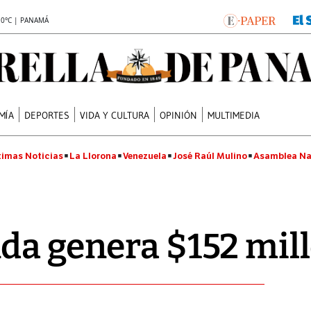
.0°C | PANAMÁ
MÍA
DEPORTES
VIDA Y CULTURA
OPINIÓN
MULTIMEDIA
timas Noticias
La Llorona
Venezuela
José Raúl Mulino
Asamblea Na
da genera $152 mil