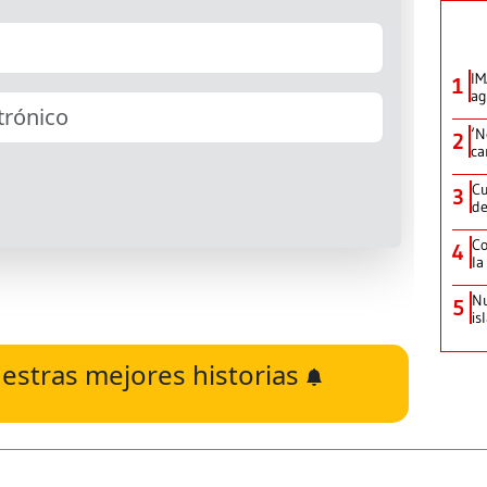
IM
1
ag
‘N
2
ca
Cu
3
de
Co
4
la
Nu
5
is
estras mejores historias