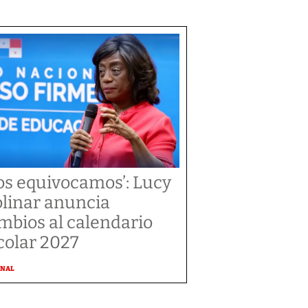
os equivocamos’: Lucy
linar anuncia
mbios al calendario
colar 2027
ONAL