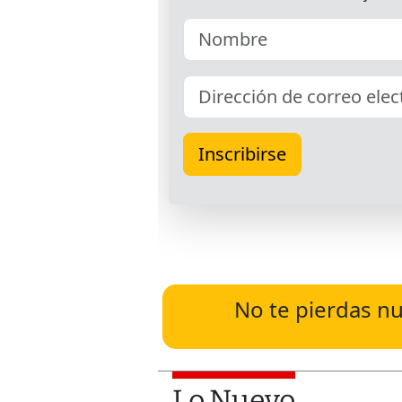
No te pierdas nu
Lo Nuevo