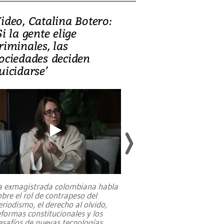
ideo, Catalina Botero:
Video: Lula la
Si la gente elige
candidatura 
riminales, las
promesas de i
ociedades deciden
en defensa, ed
uicidarse’
tierras raras
a exmagistrada colombiana habla
Entre recuerdos y es
obre el rol de contrapeso del
referencias hacia sus
eriodismo, el derecho al olvido,
presidente de Brasil,
eformas constitucionales y los
da Silva, oficializó 
esafíos de nuevas tecnologías
...
candidatura
...