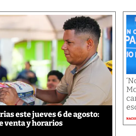
‘N
Mo
ca
es
ias este jueves 6 de agosto:
NACI
e venta y horarios