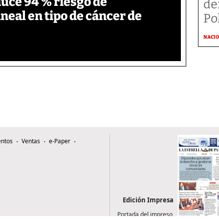
duce 94 % riesgo de
de
neal en tipo de cáncer de
Po
NACI
ntos
Ventas
e-Paper
Edición Impresa
Portada del impreso