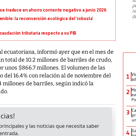
emergencia de gran
...
p
 se traduce en ahorro corriente negativo a junio 2026
r
d
nible: la reconversión ecológica del ‘robusta’
caudación tributaria respecto a su PIB
al ecuatoriana, informó ayer que en el mes de
 total de 10.2 millones de barriles de crudo,
por unos $866.7 millones. El volumen de las
Ví
 del 16.4% con relación al de noviembre del
1
ad
 millones de barriles, según indicó la
Ma
do.
2
ev
Po
Ca
3
pr
un
Ga
4
lo