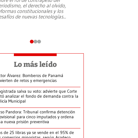
eriodismo, el derecho al olvido,
presidente de Brasil,
eformas constitucionales y los
da Silva, oficializó 
esafíos de nuevas tecnologías
...
candidatura
...
Lo más leído
ctor Álvarez: Bomberos de Panamá
vierten de retos y emergencias
gistrada salva su voto: advierte que Corte
itó analizar el fondo de demanda contra la
licía Municipal
so Pandora: Tribunal confirma detención
ovisional para cinco imputados y ordena
a nueva prisión preventiva
s de 25 libras ya se vende en el 95% de
s comercios minoristas, según Acodeco