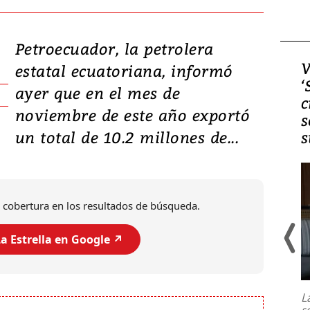
Petroecuador, la petrolera
Video, Japón: Terremoto
V
estatal ecuatoriana, informó
deja heridos y graves
‘
ayer que en el mes de
daños en Kumamoto
c
noviembre de este año exportó
s
un total de 10.2 millones de...
s
 cobertura en los resultados de búsqueda.
a Estrella en Google ↗️
Un fuerte terremoto de magnitud
7,1 se registró este martes 28 de
julio en la prefectura de Kumamoto,
L
al sur de Japón, provocando una
s