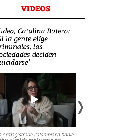
VIDEOS
ideo, Catalina Botero:
Video: Lula la
Si la gente elige
candidatura 
riminales, las
promesas de i
ociedades deciden
en defensa, ed
uicidarse’
tierras raras
a exmagistrada colombiana habla
Entre recuerdos y es
obre el rol de contrapeso del
referencias hacia sus