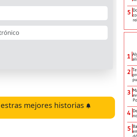
Do
5
co
re
Al
1
al
Te
2
pr
p
Ma
3
ev
Po
estras mejores historias
De
4
no
Ba
5
em
dó