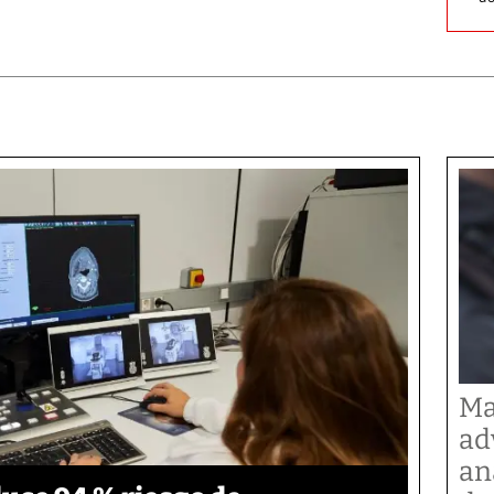
Ma
ad
an