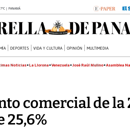
.7°C | PANAMÁ
MÍA
DEPORTES
VIDA Y CULTURA
OPINIÓN
MULTIMEDIA
timas Noticias
La Llorona
Venezuela
José Raúl Mulino
Asamblea Na
to comercial de la 
ae 25,6%