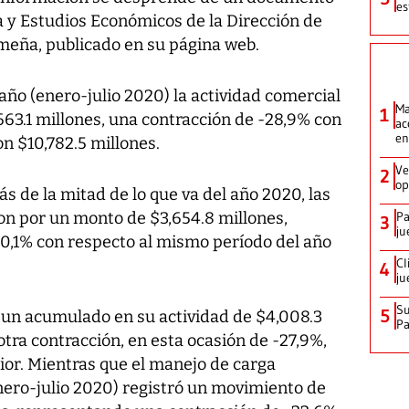
es
 y Estudios Económicos de la Dirección de
meña, publicado en su página web.
año (enero-julio 2020) la actividad comercial
Ma
1
663.1 millones, una contracción de -28,9% con
ac
en
on $10,782.5 millones.
Ve
2
op
 de la mitad de lo que va del año 2020, las
n por un monto de $3,654.8 millones,
Pa
3
ju
30,1% con respecto al mismo período del año
Cl
4
ju
Su
5
 un acumulado en su actividad de $4,008.3
P
otra contracción, en esta ocasión de -27,9%,
ior. Mientras que el manejo de carga
ero-julio 2020) registró un movimiento de