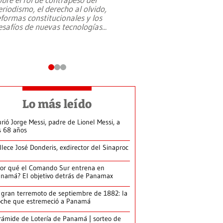
eriodismo, el derecho al olvido,
presidente de Brasil,
eformas constitucionales y los
da Silva, oficializó 
esafíos de nuevas tecnologías
...
candidatura
...
Lo más leído
rió Jorge Messi, padre de Lionel Messi, a
s 68 años
llece José Donderis, exdirector del Sinaproc
or qué el Comando Sur entrena en
namá? El objetivo detrás de Panamax
 gran terremoto de septiembre de 1882: la
che que estremeció a Panamá
rámide de Lotería de Panamá | sorteo de