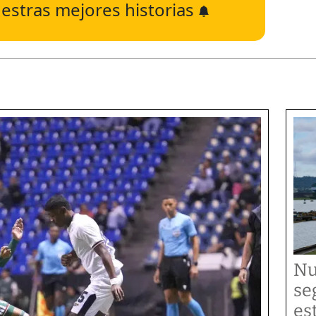
estras mejores historias
Nu
se
es