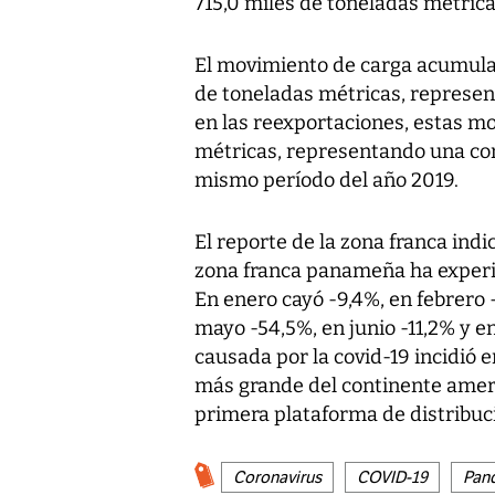
715,0 miles de toneladas métric
El movimiento de carga acumulad
de toneladas métricas, represen
en las reexportaciones, estas mo
métricas, representando una con
mismo período del año 2019.
El reporte de la zona franca indi
zona franca panameña ha experi
En enero cayó -9,4%, en febrero 
mayo -54,5%, en junio -11,2% y e
causada por la covid-19 incidió 
más grande del continente ameri
primera plataforma de distribuci
Coronavirus
COVID-19
Pan