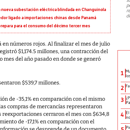
emergencia de gran
...
p
a nueva subestación eléctrica blindada en Changuinola
r
d
eedor ligado a importaciones chinas desde Panamá
repara para el consumo del décimo tercer mes
 en números rojos. Al finalizar el mes de julio
egistró $1,174.5 millones, una contracción del
o mes del año pasado en donde se generó
Mu
1
lo
sentaron $539,7 millones.
Fa
2
¿P
cción de -35,1% en comparación con el mismo
3
Pa
 las compras de mercancías representaron
El
as reexportaciones cerraron el mes con $634,8
4
no
imiento de -17,1% en comparación con el
Pi
 información se desprende de un documento
5