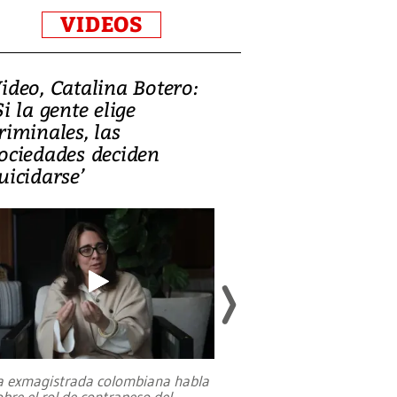
VIDEOS
ideo, Catalina Botero:
Video: Lula la
Si la gente elige
candidatura 
riminales, las
promesas de i
ociedades deciden
en defensa, ed
uicidarse’
tierras raras
a exmagistrada colombiana habla
Entre recuerdos y es
obre el rol de contrapeso del
referencias hacia sus