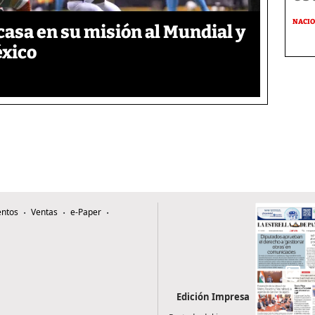
NACI
asa en su misión al Mundial y
éxico
ntos
Ventas
e-Paper
Edición Impresa