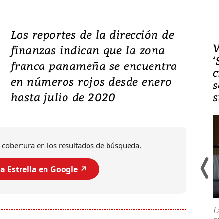
Los reportes de la dirección de
Video, Japón: Terremoto
V
finanzas indican que la zona
deja heridos y graves
‘
franca panameña se encuentra
daños en Kumamoto
c
en números rojos desde enero
s
hasta julio de 2020
s
 cobertura en los resultados de búsqueda.
a Estrella en Google ↗️
Un fuerte terremoto de magnitud
7,1 se registró este martes 28 de
julio en la prefectura de Kumamoto,
L
al sur de Japón, provocando una
s