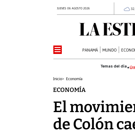
JUEVES 06 AGOSTO 2026
32
PANAMÁ
MUNDO
ECONO
Úl
Inicio
>
Economía
ECONOMÍA
El movimien
de Colón c