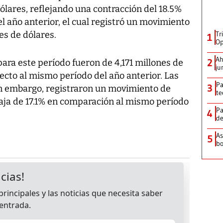
dólares, reflejando una contracción del 18.5%
l año anterior, el cual registró un movimiento
es de dólares.
Tr
1
Op
Ah
2
ra este período fueron de 4,171 millones de
ju
cto al mismo período del año anterior. Las
Pa
3
n embargo, registraron un movimiento de
te
baja de 17.1% en comparación al mismo período
Pa
4
de
As
5
bo