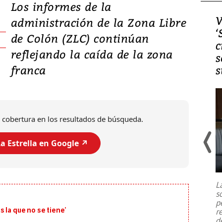
Los informes de la
Video, Japón: Terremoto
V
administración de la Zona Libre
deja heridos y graves
‘
de Colón (ZLC) continúan
daños en Kumamoto
c
reflejando la caída de la zona
s
franca
s
 cobertura en los resultados de búsqueda.
a Estrella en Google ↗️
Un fuerte terremoto de magnitud
7,1 se registró este martes 28 de
julio en la prefectura de Kumamoto,
L
al sur de Japón, provocando una
s
emergencia de gran
...
p
 la que no se tiene’
r
d