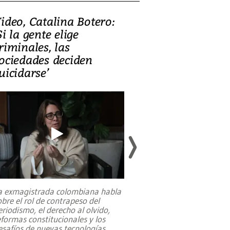
ideo, Catalina Botero:
Video: Lula la
Si la gente elige
candidatura 
riminales, las
promesas de i
ociedades deciden
en defensa, ed
uicidarse’
tierras raras
a exmagistrada colombiana habla
Entre recuerdos y es
obre el rol de contrapeso del
referencias hacia sus
eriodismo, el derecho al olvido,
presidente de Brasil,
eformas constitucionales y los
da Silva, oficializó 
esafíos de nuevas tecnologías
...
candidatura
...