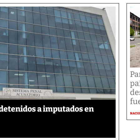
Pa
pa
de
fu
detenidos a imputados en
NACI