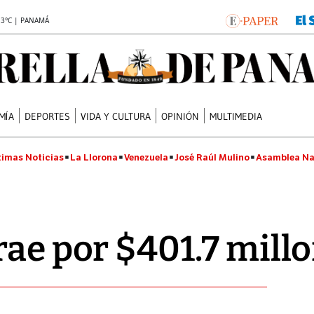
.3°C | PANAMÁ
MÍA
DEPORTES
VIDA Y CULTURA
OPINIÓN
MULTIMEDIA
timas Noticias
La Llorona
Venezuela
José Raúl Mulino
Asamblea Na
rae por $401.7 mill