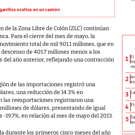
arrillos ocultos en un camión
n de la Zona Libre de Colón (ZLC) continúan
anca. Para el cierre del mes de mayo, la
movimiento total de mil 901.1 millones, que en
 descenso de 401.7 millones menos a los
El
1
 del año anterior, reflejando una contracción
hi
re
An
2
es
glón de las importaciones registró una
ólares, una reducción de 14.3% en
La
3
n las reexportaciones registraron una
Et
4
 millones de dólares, presentando de igual
e -19.7%, en relación al mes de mayo del 2013.
Sa
5
qu
a durante los primeros cinco meses del año