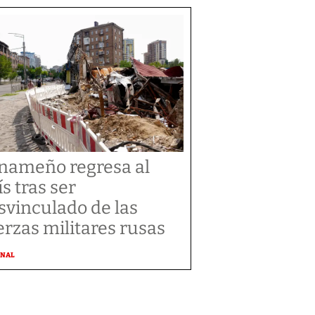
nameño regresa al
ís tras ser
svinculado de las
erzas militares rusas
ONAL