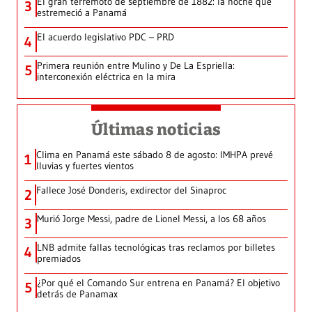
El gran terremoto de septiembre de 1882: la noche que
3
estremeció a Panamá
El acuerdo legislativo PDC – PRD
4
Primera reunión entre Mulino y De La Espriella:
5
interconexión eléctrica en la mira
Últimas noticias
Clima en Panamá este sábado 8 de agosto: IMHPA prevé
1
lluvias y fuertes vientos
Fallece José Donderis, exdirector del Sinaproc
2
Murió Jorge Messi, padre de Lionel Messi, a los 68 años
3
LNB admite fallas tecnológicas tras reclamos por billetes
4
premiados
¿Por qué el Comando Sur entrena en Panamá? El objetivo
5
detrás de Panamax