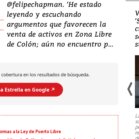
@felipechapman. ‘He estado
Video, Japón: Terremoto
V
leyendo y escuchando
deja heridos y graves
‘
argumentos que favorecen la
daños en Kumamoto
c
venta de activos en Zona Libre
s
de Colón; aún no encuentro p...
s
 cobertura en los resultados de búsqueda.
a Estrella en Google ↗️
Un fuerte terremoto de magnitud
7,1 se registró este martes 28 de
julio en la prefectura de Kumamoto,
L
al sur de Japón, provocando una
s
emergencia de gran
...
p
ormas a la Ley de Puerto Libre
r
d