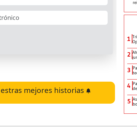
re
Tr
1
Op
Ah
2
ju
Pa
3
te
Pa
4
estras mejores historias
de
As
5
bo