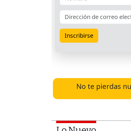
No te pierdas nu
Lo Nuevo