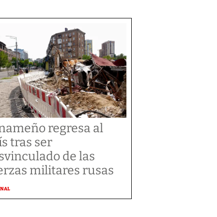
nameño regresa al
ís tras ser
svinculado de las
erzas militares rusas
ONAL