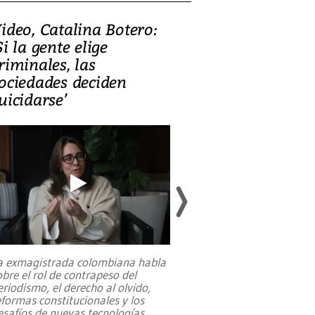
ideo, Catalina Botero:
Video: Lula la
Si la gente elige
candidatura 
riminales, las
promesas de i
ociedades deciden
en defensa, ed
uicidarse’
tierras raras
a exmagistrada colombiana habla
Entre recuerdos y es
obre el rol de contrapeso del
referencias hacia sus
eriodismo, el derecho al olvido,
presidente de Brasil,
eformas constitucionales y los
da Silva, oficializó 
esafíos de nuevas tecnologías
...
candidatura
...