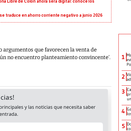
na Libre de Colón ahora será digital: conoce los
 se traduce en ahorro corriente negativo a junio 2026
o argumentos que favorecen la venta de
Ma
1
 aún no encuentro planteamiento convincente’.
ev
Po
Ví
2
ad
Ca
3
pr
un
Ga
4
lo
Do
5
co