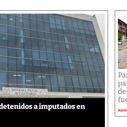
Pa
pa
de
fu
detenidos a imputados en
NACI