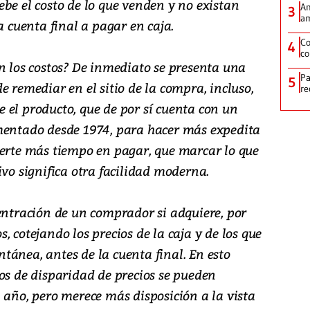
be el costo de lo que venden y no existan
Am
3
am
a cuenta final a pagar en caja.
Co
4
co
n los costos? De inmediato se presenta una
Pa
5
e remediar en el sitio de la compra, incluso,
re
 el producto, que de por sí cuenta con un
mentado desde 1974, para hacer más expedita
ierte más tiempo en pagar, que marcar lo que
ivo significa otra facilidad moderna.
entración de un comprador si adquiere, por
 cotejando los precios de la caja y de los que
tánea, antes de la cuenta final. En esto
os de disparidad de precios se pueden
 año, pero merece más disposición a la vista