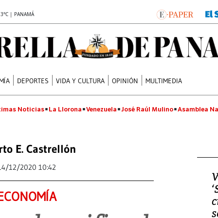
.3°C | PANAMÁ
MÍA
DEPORTES
VIDA Y CULTURA
OPINIÓN
MULTIMEDIA
timas Noticias
La Llorona
Venezuela
José Raúl Mulino
Asamblea Na
rto E. Castrellón
14/12/2020 10:42
V
‘
ECONOMÍA
c
s