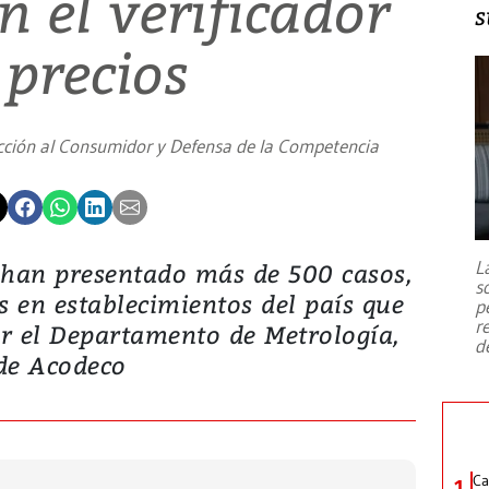
n el verificador
s
 precios
ción al Consumidor y Defensa de la Competencia
L
e han presentado más de 500 casos,
s
s en establecimientos del país que
p
r
r el Departamento de Metrología,
d
de Acodeco
Ca
1