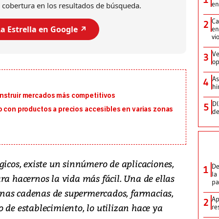
en
 cobertura en los resultados de búsqueda.
Ca
2
a Estrella en Google ↗️
en
vi
Ve
3
op
As
4
hi
onstruir mercados más competitivos
DI
5
o con productos a precios accesibles en varias zonas
de
gicos, existe un sinnúmero de aplicaciones,
De
1
la
ra hacernos la vida más fácil. Una de ellas
p
lgunas cadenas de supermercados, farmacias,
Ap
2
 de establecimiento, lo utilizan hace ya
re