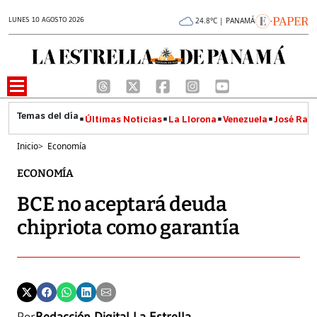
LUNES 10 AGOSTO 2026
24.8°C | PANAMÁ
Últimas Noticias
La Llorona
Venezuela
José Raúl
Inicio
>
Economía
ECONOMÍA
BCE no aceptará deuda
chipriota como garantía