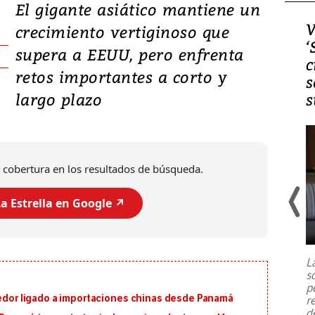
El gigante asiático mantiene un
Video, Japón: Terremoto
V
crecimiento vertiginoso que
deja heridos y graves
‘
supera a EEUU, pero enfrenta
daños en Kumamoto
c
retos importantes a corto y
s
largo plazo
s
 cobertura en los resultados de búsqueda.
a Estrella en Google ↗️
Un fuerte terremoto de magnitud
7,1 se registró este martes 28 de
julio en la prefectura de Kumamoto,
L
al sur de Japón, provocando una
s
emergencia de gran
...
p
eedor ligado a importaciones chinas desde Panamá
r
d