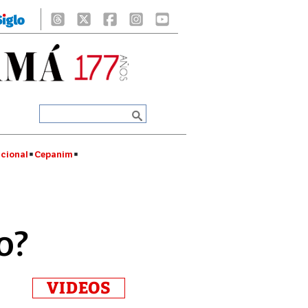
cional
Cepanim
o?
VIDEOS