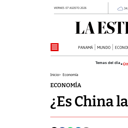
VIERNES 07 AGOSTO 2026
34
PANAMÁ
MUNDO
ECONO
Úl
Inicio
>
Economía
ECONOMÍA
¿Es China l