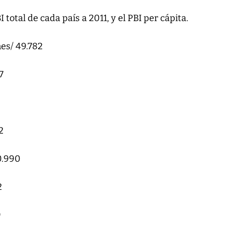
 total de cada país a 2011, y el PBI per cápita.
nes/ 49.782
7
2
0.990
2
9