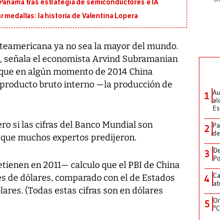
 Panamá tras estrategia de semiconductores e IA
 medallas: la historia de Valentina Lopera
rteamericana ya no sea la mayor del mundo.
l, señala el economista Arvind Subramanian
n que en algún momento de 2014 China
 producto bruto interno —la producción de
Au
1
al
Es
ro si las cifras del Banco Mundial son
Pa
2
de
o que muchos expertos predijeron.
De
3
Po
etienen en 2011— calculo que el PBI de China
Ca
nes de dólares, comparado con el de Estados
4
ab
lares. (Todas estas cifras son en dólares
On
5
°C