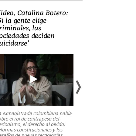
ideo, Catalina Botero:
Video: Lula la
Si la gente elige
candidatura 
riminales, las
promesas de i
ociedades deciden
en defensa, ed
uicidarse’
tierras raras
a exmagistrada colombiana habla
Entre recuerdos y es
obre el rol de contrapeso del
referencias hacia sus
eriodismo, el derecho al olvido,
presidente de Brasil,
eformas constitucionales y los
da Silva, oficializó 
esafíos de nuevas tecnologías
...
candidatura
...