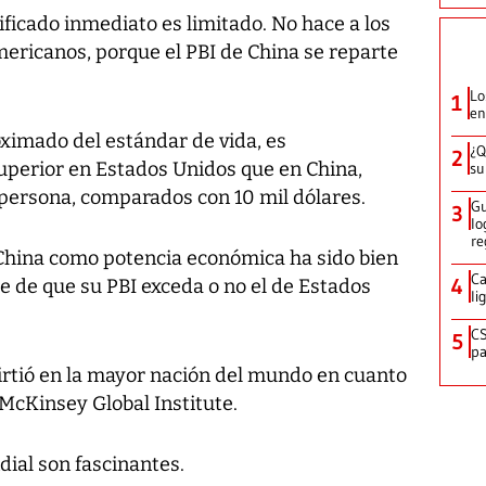
nificado inmediato es limitado. No hace a los
mericanos, porque el PBI de China se reparte
Lo
1
en
roximado del estándar de vida, es
¿Q
2
perior en Estados Unidos que en China,
su
 persona, comparados con 10 mil dólares.
Gu
3
lo
re
e China como potencia económica ha sido bien
Ca
4
 de que su PBI exceda o no el de Estados
li
CS
5
pa
irtió en la mayor nación del mundo en cuanto
McKinsey Global Institute.
dial son fascinantes.