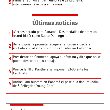
Primera reunión entre Mulino y De La Espriella:
5
interconexión eléctrica en la mira
Últimas noticias
¡Viernes dorado para Panamá!: Dos medallas de oro y un
1
récord histórico en Santo Domingo
De la Espriella promete recuperar el orden y declara
2
agotado el diálogo con grupos armados en Colombia
Presidente de Conmebol apoya a Infantino y dice que no se
3
puede desconocer su trabajo
Vuelve la NFL: Panthers se imponen 33-30 ante los
4
Cardinals
Andrei Lam buscará en Panamá el pase a la final mundial
5
de S.Pellegrino Young Chef