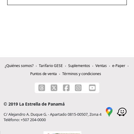
¿Quiénes somos?
Tarifario GESE
Suplementos
Ventas
e-Paper
Puntos de venta
Términos y condiciones
© 2019 La Estrella de Panamá
C/ Alejandro A. Duque G. - Apartado 0815-00507, Zona 4
Teléfono: +507 204-0000