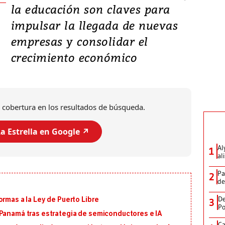
la educación son claves para
impulsar la llegada de nuevas
empresas y consolidar el
crecimiento económico
 cobertura en los resultados de búsqueda.
a Estrella en Google ↗️
Al
1
al
Pa
2
de
De
ormas a la Ley de Puerto Libre
3
Po
 Panamá tras estrategia de semiconductores e IA
Ca