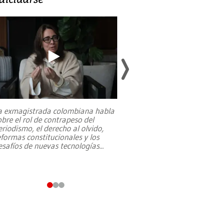
a exmagistrada colombiana habla
Entre recuerdos y es
obre el rol de contrapeso del
referencias hacia sus
eriodismo, el derecho al olvido,
presidente de Brasil,
eformas constitucionales y los
da Silva, oficializó 
esafíos de nuevas tecnologías
...
candidatura
...