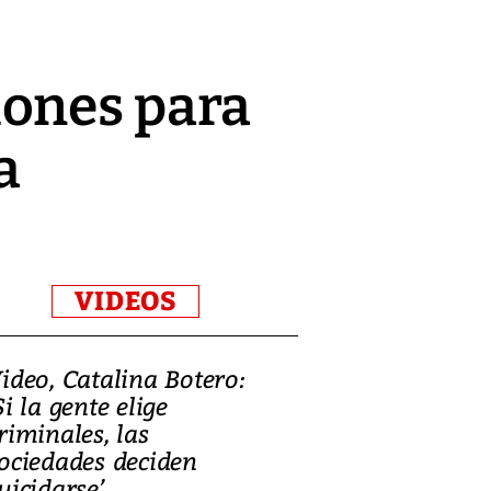
iones para
a
VIDEOS
ideo, Catalina Botero:
Video: Lula la
Si la gente elige
candidatura 
riminales, las
promesas de i
ociedades deciden
en defensa, ed
uicidarse’
tierras raras