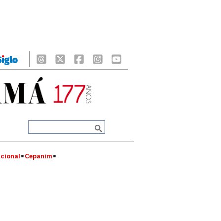
cional
Cepanim