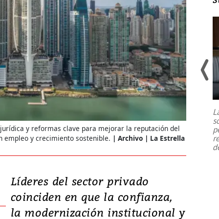
Un fuerte terremoto de magnitud
7,1 se registró este martes 28 de
julio en la prefectura de Kumamoto,
L
al sur de Japón, provocando una
s
emergencia de gran
...
urídica y reformas clave para mejorar la reputación del
p
r
n empleo y crecimiento sostenible.
Archivo | La Estrella
d
Líderes del sector privado
coinciden en que la confianza,
la modernización institucional y