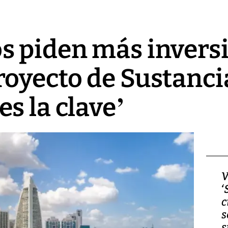
s piden más invers
oyecto de Sustanci
s la clave’
Video, Japón: Terremoto
V
deja heridos y graves
‘
daños en Kumamoto
c
s
s