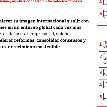
4
anamá y ampliará cooperación tecnológica con la vía
ab
Ab
5
gr
alecer su imagen internacional y salir con
ones en un entorno global cada vez más
deres del sector empresarial, quienes
celerar reformas, consolidar consensos y
‘E
1
urar crecimiento sostenible
cr
.
Gu
2
er
co
Pr
3
Pa
Pa
4
ma
Cl
5
ma