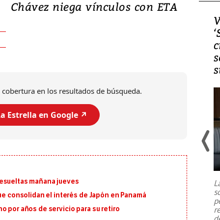
Chávez niega vínculos con ETA
Video, Japón: Terremoto
V
deja heridos y graves
‘
daños en Kumamoto
c
s
s
 cobertura en los resultados de búsqueda.
a Estrella en Google ↗️
Un fuerte terremoto de magnitud
7,1 se registró este martes 28 de
julio en la prefectura de Kumamoto,
resueltas mañana jueves
L
al sur de Japón, provocando una
s
emergencia de gran
...
que consolidan el interés de Japón en Panamá
p
r
o por años de servicio para su retiro
d