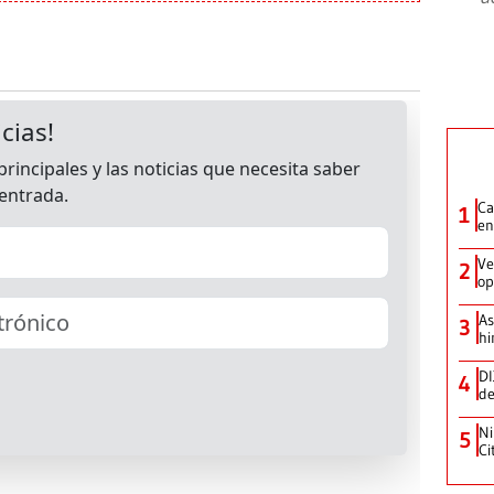
Ca
1
en
Ve
2
op
As
3
hi
DI
4
de
Ni
5
Ci