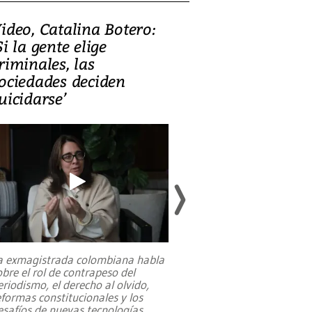
ideo, Catalina Botero:
Video: Lula la
Si la gente elige
candidatura 
riminales, las
promesas de i
ociedades deciden
en defensa, ed
uicidarse’
tierras raras
a exmagistrada colombiana habla
Entre recuerdos y es
obre el rol de contrapeso del
referencias hacia sus
eriodismo, el derecho al olvido,
presidente de Brasil,
eformas constitucionales y los
da Silva, oficializó 
esafíos de nuevas tecnologías
...
candidatura
...