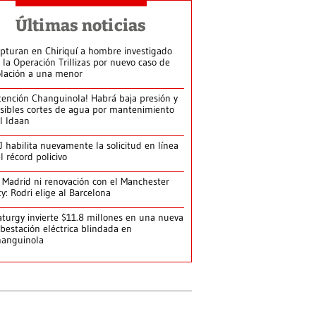
Últimas noticias
pturan en Chiriquí a hombre investigado
 la Operación Trillizas por nuevo caso de
olación a una menor
tención Changuinola! Habrá baja presión y
sibles cortes de agua por mantenimiento
l Idaan
J habilita nuevamente la solicitud en línea
l récord policivo
 Madrid ni renovación con el Manchester
ty: Rodri elige al Barcelona
turgy invierte $11.8 millones en una nueva
bestación eléctrica blindada en
hanguinola