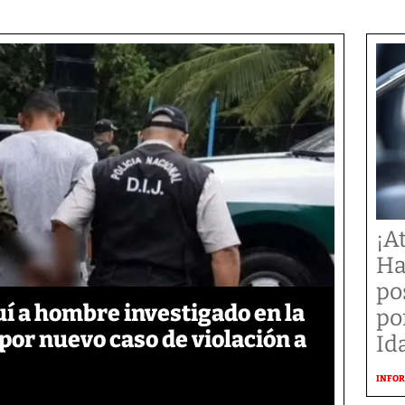
¡A
Ha
po
í a hombre investigado en la
po
 por nuevo caso de violación a
Id
INFOR