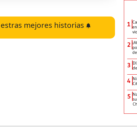
Ca
estras mejores historias
1
en
vi
¡A
2
po
de
DI
3
de
Ni
4
Ci
Na
5
su
C