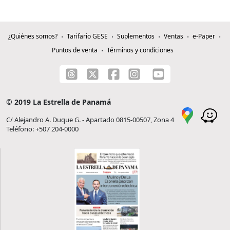
¿Quiénes somos?
Tarifario GESE
Suplementos
Ventas
e-Paper
Puntos de venta
Términos y condiciones
© 2019 La Estrella de Panamá
C/ Alejandro A. Duque G. - Apartado 0815-00507, Zona 4
Teléfono: +507 204-0000