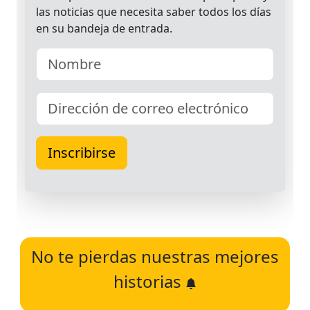
No te pierdas nuestras mejores
historias