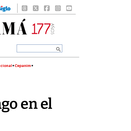
cional
Cepanim
go en el