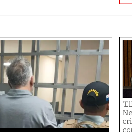
‘El
Ne
cr
co