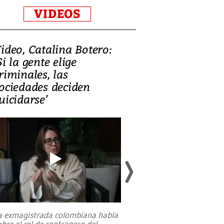
VIDEOS
ideo, Catalina Botero:
Video: Lula la
Si la gente elige
candidatura 
riminales, las
promesas de i
ociedades deciden
en defensa, ed
uicidarse’
tierras raras
a exmagistrada colombiana habla
Entre recuerdos y es
obre el rol de contrapeso del
referencias hacia sus