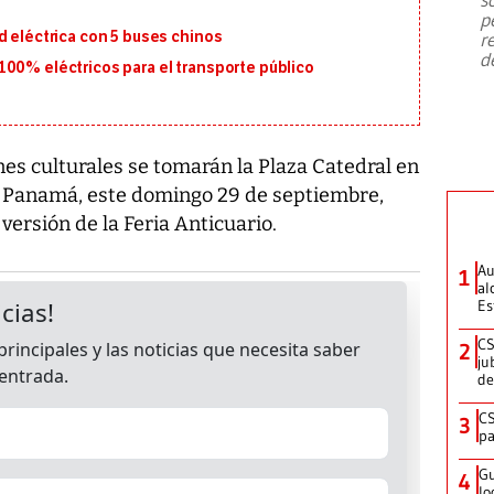
emergencia de gran
...
p
d eléctrica con 5 buses chinos
r
d
100% eléctricos para el transporte público
es culturales se tomarán la Plaza Catedral en
e Panamá, este domingo 29 de septiembre,
versión de la Feria Anticuario.
Au
1
al
Es
CS
2
ju
de
CS
3
pa
Gu
4
lo