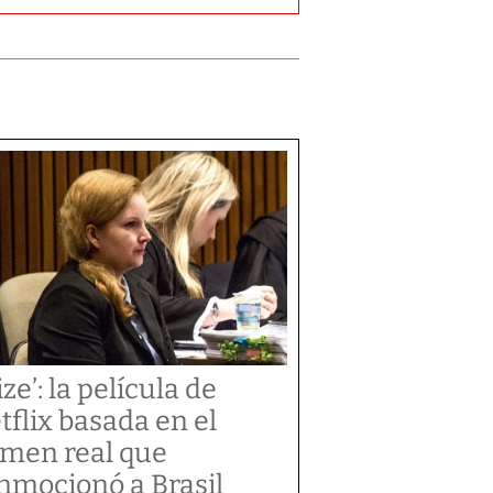
ize’: la película de
tflix basada en el
imen real que
nmocionó a Brasil