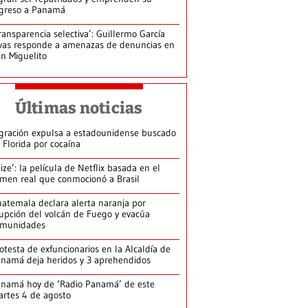
greso a Panamá
ransparencia selectiva’: Guillermo García
vas responde a amenazas de denuncias en
n Miguelito
Últimas noticias
gración expulsa a estadounidense buscado
 Florida por cocaína
lize’: la película de Netflix basada en el
imen real que conmocionó a Brasil
atemala declara alerta naranja por
upción del volcán de Fuego y evacúa
omunidades
otesta de exfuncionarios en la Alcaldía de
namá deja heridos y 3 aprehendidos
namá hoy de ‘Radio Panamá’ de este
rtes 4 de agosto