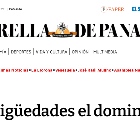
.2°C | PANAMÁ
MÍA
DEPORTES
VIDA Y CULTURA
OPINIÓN
MULTIMEDIA
timas Noticias
La Llorona
Venezuela
José Raúl Mulino
Asamblea Na
tigüedades el domin