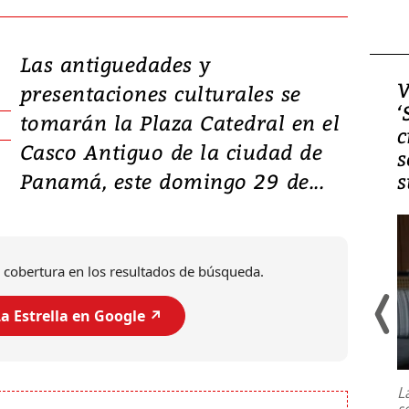
Las antiguedades y
Video, Japón: Terremoto
V
presentaciones culturales se
deja heridos y graves
‘
tomarán la Plaza Catedral en el
daños en Kumamoto
c
Casco Antiguo de la ciudad de
s
Panamá, este domingo 29 de...
s
 cobertura en los resultados de búsqueda.
a Estrella en Google ↗️
Un fuerte terremoto de magnitud
7,1 se registró este martes 28 de
julio en la prefectura de Kumamoto,
L
al sur de Japón, provocando una
s