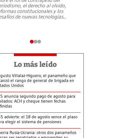
eriodismo, el derecho al olvido,
presidente de Brasil,
eformas constitucionales y los
da Silva, oficializó 
esafíos de nuevas tecnologías
...
candidatura
...
Lo más leído
gusto Villalaz-Higuero, el panameño que
canzó el rango de general de brigada en
tados Unidos
S anuncia segundo pago de agosto para
bilados: ACH y cheque tienen fechas
finidas
S advierte: el 18 de agosto vence el plazo
ra elegir el sistema de pensiones
erra Rusia-Ucrania: otros dos panameños
gran ser repatriados y emprenden su