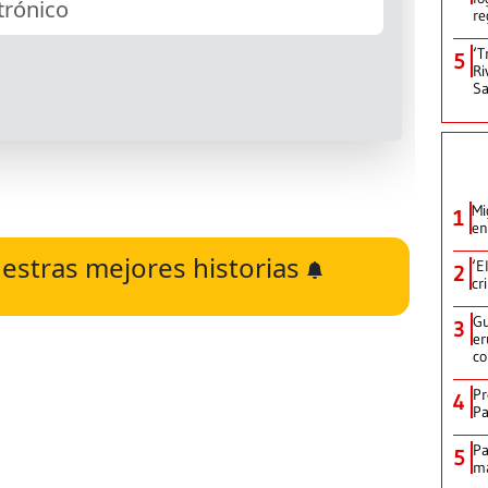
re
‘T
5
Ri
Sa
Mi
1
en
estras mejores historias
‘E
2
cr
Gu
3
er
c
Pr
4
Pa
Pa
5
ma