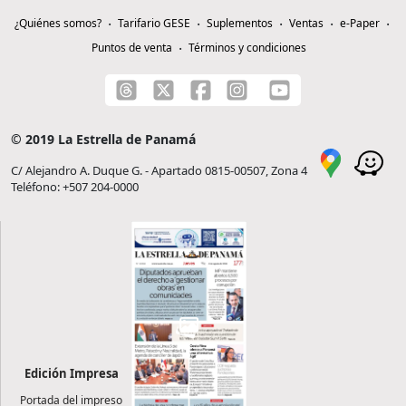
¿Quiénes somos?
Tarifario GESE
Suplementos
Ventas
e-Paper
Puntos de venta
Términos y condiciones
© 2019 La Estrella de Panamá
C/ Alejandro A. Duque G. - Apartado 0815-00507, Zona 4
Teléfono: +507 204-0000
Edición Impresa
Portada del impreso