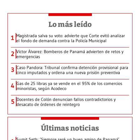
Lo más leído
Magistrada salva su voto: advierte que Corte evitó analizar
1
el fondo de demanda contra la Policía Municipal
Víctor Álvarez: Bomberos de Panamá advierten de retos y
2
emergencias
Caso Pandora: Tribunal confirma detención provisional para
3
cinco imputados y ordena una nueva prisión preventiva
Gas de 25 libras ya se vende en el 95% de los comercios
4
minoristas, según Acodeco
Docentes de Colón denuncian fallos contradictorios y
5
desacato de órdenes de reintegro
Últimas noticias
Sumit Seth: ‘Siempre seré un buen amigo de Panamá’