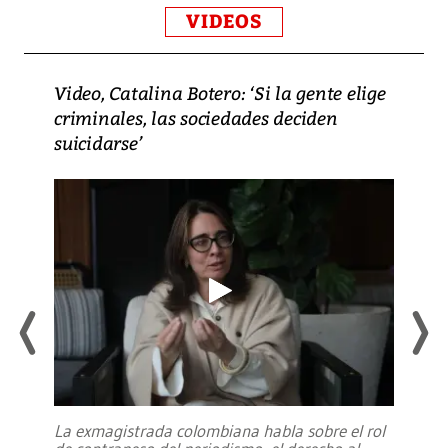
VIDEOS
Video, Catalina Botero: ‘Si la gente elige
criminales, las sociedades deciden
suicidarse’
La exmagistrada colombiana habla sobre el rol