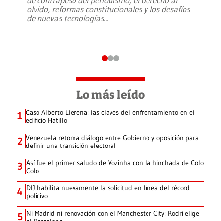
de contrapeso del periodismo, el derecho al
olvido, reformas constitucionales y los desafíos
de nuevas tecnologías
...
Lo más leído
Caso Alberto Llerena: las claves del enfrentamiento en el
1
edificio Hatillo
Venezuela retoma diálogo entre Gobierno y oposición para
2
definir una transición electoral
Así fue el primer saludo de Vozinha con la hinchada de Colo
3
Colo
DIJ habilita nuevamente la solicitud en línea del récord
4
policivo
Ni Madrid ni renovación con el Manchester City: Rodri elige
5