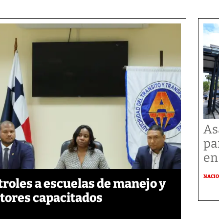
As
pa
en
NACI
roles a escuelas de manejo y
ctores capacitados