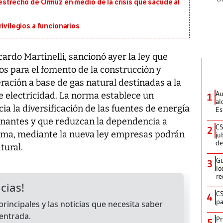
 estrecho de Ormuz en medio de la crisis que sacude al
rivilegios a funcionarios
cardo Martinelli, sancionó ayer la ley que
os para el fomento de la construcción y
ración a base de gas natural destinadas a la
Au
de electricidad. La norma establece un
1
al
ia la diversificación de las fuentes de energía
Es
inantes y que reduzcan la dependencia a
CS
2
orma, mediante la nueva ley empresas podrán
ju
de
tural.
Gu
3
lo
re
CS
4
pa
Pr
5