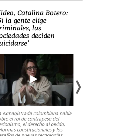
ideo, Catalina Botero:
Video: Lula la
Si la gente elige
candidatura 
riminales, las
promesas de i
ociedades deciden
en defensa, ed
uicidarse’
tierras raras
a exmagistrada colombiana habla
Entre recuerdos y es
obre el rol de contrapeso del
referencias hacia sus
eriodismo, el derecho al olvido,
presidente de Brasil,
eformas constitucionales y los
da Silva, oficializó 
esafíos de nuevas tecnologías
...
candidatura
...