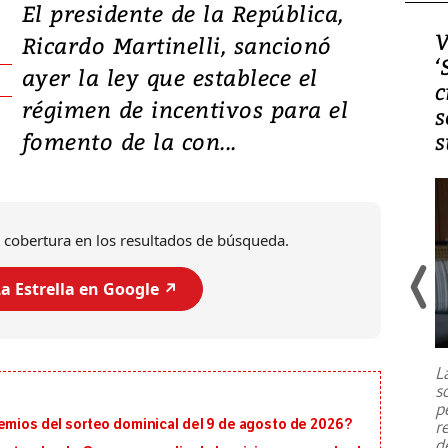
El presidente de la República,
Video, Japón: Terremoto
V
Ricardo Martinelli, sancionó
deja heridos y graves
‘
ayer la ley que establece el
daños en Kumamoto
c
régimen de incentivos para el
s
fomento de la con...
s
 cobertura en los resultados de búsqueda.
a Estrella en Google ↗️
Un fuerte terremoto de magnitud
7,1 se registró este martes 28 de
julio en la prefectura de Kumamoto,
L
al sur de Japón, provocando una
s
emergencia de gran
...
p
emios del sorteo dominical del 9 de agosto de 2026?
r
d