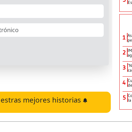
Es
As
1
pe
IM
2
ag
‘N
3
ca
Cu
4
de
Co
5
estras mejores historias
la