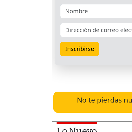
No te pierdas nu
Lo Nuevo