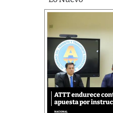
ATTT endurece cont
apuesta por instru
NACIONAL