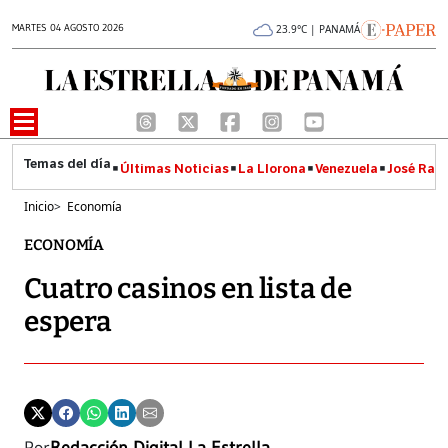
MARTES 04 AGOSTO 2026
23.9°C | PANAMÁ
Últimas Noticias
La Llorona
Venezuela
José Raúl
Inicio
>
Economía
ECONOMÍA
Cuatro casinos en lista de
espera