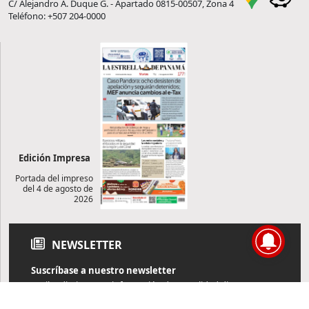
C/ Alejandro A. Duque G. - Apartado 0815-00507, Zona 4
Teléfono: +507 204-0000
Edición Impresa
Portada del impreso
del 4 de agosto de
2026
NEWSLETTER
Suscríbase a nuestro newsletter
Reciba diariamente información de actualidad directamente en
su correo electrónico