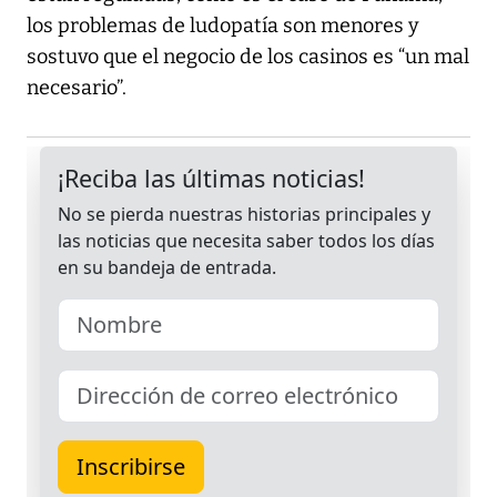
los problemas de ludopatía son menores y
sostuvo que el negocio de los casinos es “un mal
necesario”.