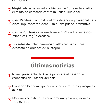
emergencias
Magistrada salva su voto: advierte que Corte evitó analizar
2
el fondo de demanda contra la Policía Municipal
Caso Pandora: Tribunal confirma detención provisional para
3
cinco imputados y ordena una nueva prisión preventiva
Gas de 25 libras ya se vende en el 95% de los comercios
4
minoristas, según Acodeco
Docentes de Colón denuncian fallos contradictorios y
5
desacato de órdenes de reintegro
Últimas noticias
Nuevo presidente de Apede priorizará el desarrollo
1
económico del interior del país
Operación Pandora: apelaciones, desistimientos y rosquitas
2
de pan
Modernización del e-Tax será gradual y sin migraciones
3
traumáticas