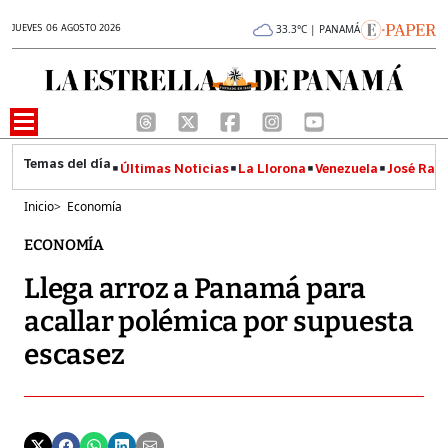
JUEVES 06 AGOSTO 2026
33.3°C | PANAMÁ
Últimas Noticias
La Llorona
Venezuela
José Raúl
Inicio
>
Economía
ECONOMÍA
Llega arroz a Panamá para
acallar polémica por supuesta
escasez