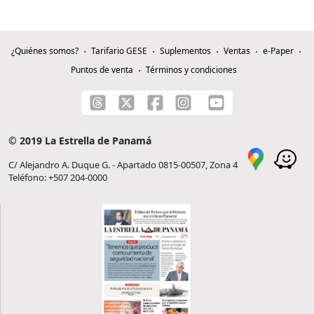
¿Quiénes somos?
Tarifario GESE
Suplementos
Ventas
e-Paper
Puntos de venta
Términos y condiciones
© 2019 La Estrella de Panamá
C/ Alejandro A. Duque G. - Apartado 0815-00507, Zona 4
Teléfono: +507 204-0000