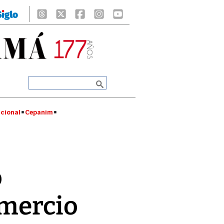
cional
Cepanim
o
omercio