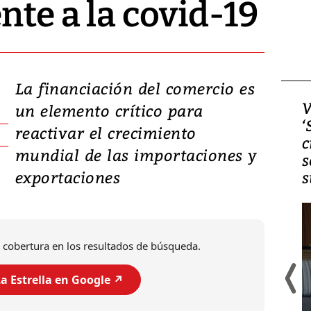
nte a la covid-19
La financiación del comercio es
Video, Japón: Terremoto
V
un elemento crítico para
deja heridos y graves
‘
reactivar el crecimiento
daños en Kumamoto
c
mundial de las importaciones y
s
exportaciones
s
 cobertura en los resultados de búsqueda.
a Estrella en Google ↗️
Un fuerte terremoto de magnitud