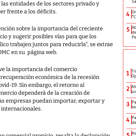
Sa
a las entidades de los sectores privado y
r frente a los déficits.
On
4
°C
Ab
ención sobre la importancia del creciente
5
de
cio y sugerir posibles vías para que los
Pe
ico trabajen juntos para reducirla", se extrae
a OMC en su página web.
eve la importancia del comercio
Tr
1
Op
a recuperación económica de la recesión
vid-19. Sin embargo, el retorno al
Ah
2
ju
mercio dependerá de la creación de
las empresas puedan importar, exportar y
Pa
3
te
 internacionales.
Pa
4
de
As
5
o comercial propicio, resalta la declaración,