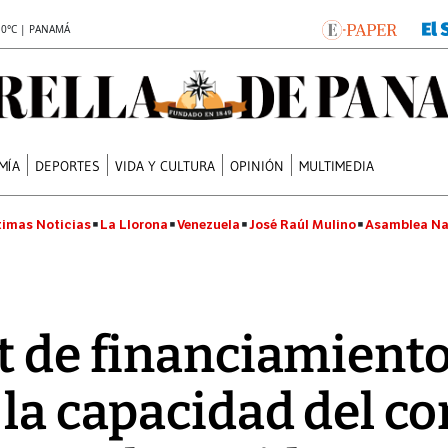
.0°C | PANAMÁ
MÍA
DEPORTES
VIDA Y CULTURA
OPINIÓN
MULTIMEDIA
timas Noticias
La Llorona
Venezuela
José Raúl Mulino
Asamblea Na
it de financiamient
 la capacidad del c