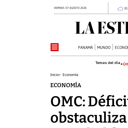
VIERNES 07 AGOSTO 2026
30
PANAMÁ
MUNDO
ECONO
Úl
Inicio
>
Economía
ECONOMÍA
OMC: Défic
obstaculiza