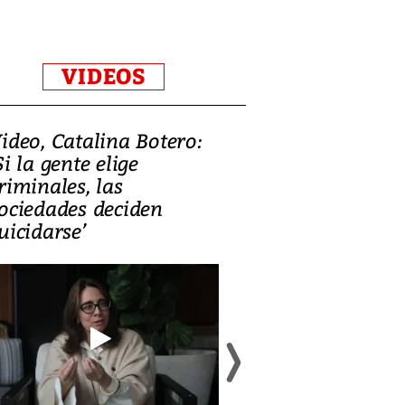
VIDEOS
ideo, Catalina Botero:
Video: Lula la
Si la gente elige
candidatura 
riminales, las
promesas de i
ociedades deciden
en defensa, ed
uicidarse’
tierras raras