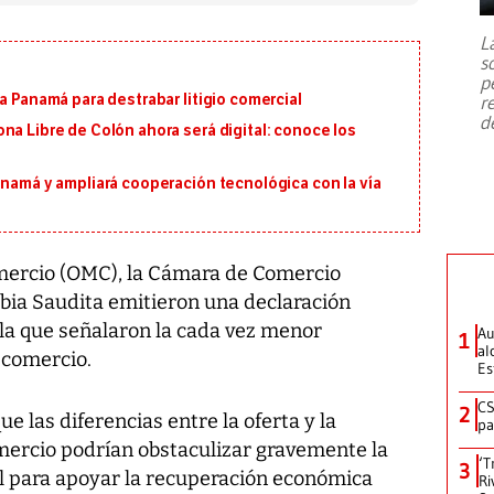
7,1 se registró este martes 28 de
julio en la prefectura de Kumamoto,
L
al sur de Japón, provocando una
s
emergencia de gran
...
p
a Panamá para destrabar litigio comercial
r
d
na Libre de Colón ahora será digital: conoce los
anamá y ampliará cooperación tecnológica con la vía
mercio (OMC), la Cámara de Comercio
abia Saudita emitieron una declaración
n la que señalaron la cada vez menor
Au
1
al
l comercio.
Es
CS
2
e las diferencias entre la oferta y la
pa
mercio podrían obstaculizar gravemente la
‘T
3
 para apoyar la recuperación económica
Ri