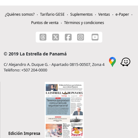
¿Quiénes somos?
Tarifario GESE
Suplementos
Ventas
e-Paper
Puntos de venta
Términos y condiciones
© 2019 La Estrella de Panamá
C/ Alejandro A. Duque G. - Apartado 0815-00507, Zona 4
Teléfono: +507 204-0000
Edición Impresa