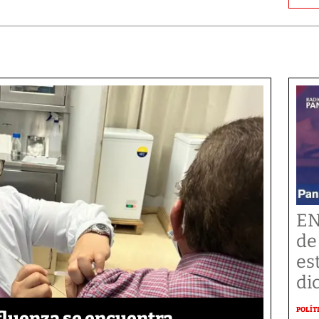
EN
de
es
di
POLÍT