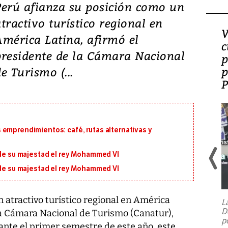
Perú afianza su posición como un
tractivo turístico regional en
¿Es la ‘zambianización’
V
mérica Latina, afirmó el
el modelo que Panamá
c
presidente de la Cámara Nacional
perdió?
p
p
e Turismo (...
 emprendimientos: café, rutas alternativas y
 de su majestad el rey Mohammed VI
 de su majestad el rey Mohammed VI
 atractivo turístico regional en América
L
D
 la Cámara Nacional de Turismo (Canatur),
p
ante el primer semestre de este año, este