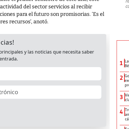
r
c
actividad del sector servicios al recibir
ciones para el futuro son promisorias. ‘Es el
res recursos’, anotó.
La
1
Bé
Go
2
ex
pr
Vi
3
cl
Tr
4
an
cá
Ex