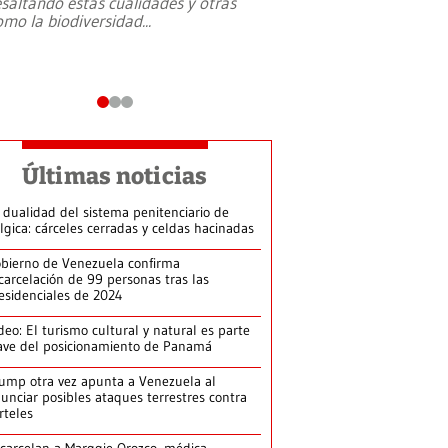
esaltando estás cualidades y otras
omo la biodiversidad
...
Últimas noticias
 dualidad del sistema penitenciario de
lgica: cárceles cerradas y celdas hacinadas
bierno de Venezuela confirma
carcelación de 99 personas tras las
esidenciales de 2024
deo: El turismo cultural y natural es parte
ave del posicionamiento de Panamá
ump otra vez apunta a Venezuela al
unciar posibles ataques terrestres contra
rteles
carcelan a Marggie Orozco, médica