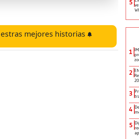
5
ve
W
estras mejores historias
IM
1
pr
zo
EN
2
Re
2
Pr
3
tr
De
4
me
Di
5
re
ap