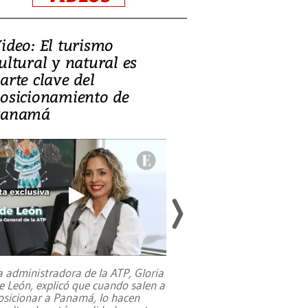
ideo: El turismo
Zambia: el de
ultural y natural es
equilibrar la 
arte clave del
mineral, la c
osicionamiento de
y la salud púb
Panamá
a administradora de la ATP, Gloria
e León, explicó que cuando salen a
osicionar a Panamá, lo hacen