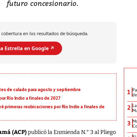
futuro concesionario.
 cobertura en los resultados de búsqueda.
a Estrella en Google ↗️
Pa
tes de calado para agosto y septiembre
1
de
or Río Indio a finales de 2027
La
2
é primeras reubicaciones por Río Indio a finales de
Mu
Mo
3
Co
namá (ACP)
publicó la Enmienda N.° 3 al Pliego
El