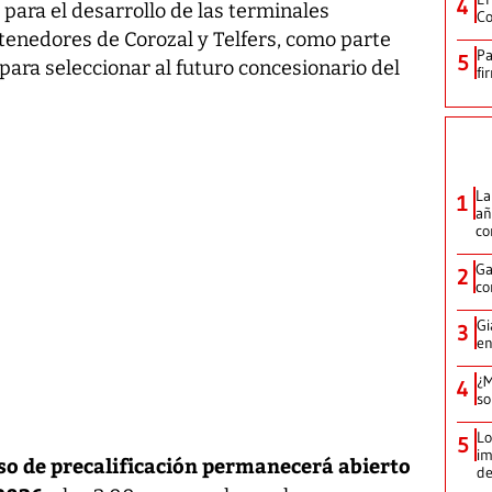
4
a para el desarrollo de las terminales
Co
tenedores de Corozal y Telfers, como parte
Pa
5
ara seleccionar al futuro concesionario del
fi
La
1
añ
c
Ga
2
co
Gi
3
en
¿M
4
so
Lo
5
im
so de precalificación permanecerá abierto
de