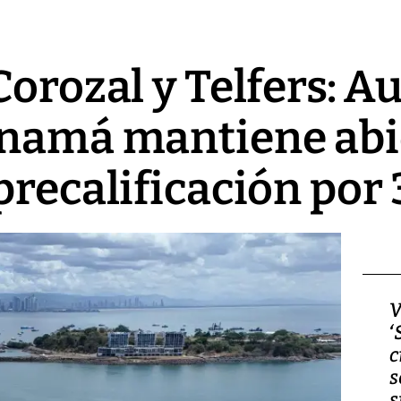
Corozal y Telfers: A
namá mantiene abie
precalificación por 
Video, Japón: Terremoto
V
deja heridos y graves
‘
daños en Kumamoto
c
s
s