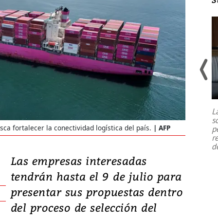
Un fuerte terremoto de magnitud
7,1 se registró este martes 28 de
julio en la prefectura de Kumamoto,
L
al sur de Japón, provocando una
s
emergencia de gran
...
ca fortalecer la conectividad logística del país.
AFP
p
r
d
Las empresas interesadas
tendrán hasta el 9 de julio para
presentar sus propuestas dentro
del proceso de selección del