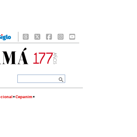
cional
Cepanim