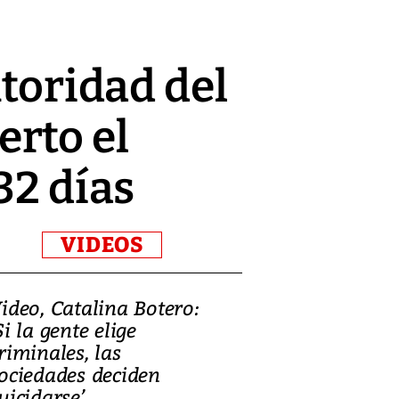
utoridad del
rto el
32 días
VIDEOS
ideo, Catalina Botero:
Video: Lula la
Si la gente elige
candidatura 
riminales, las
promesas de i
ociedades deciden
en defensa, ed
uicidarse’
tierras raras