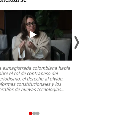
a exmagistrada colombiana habla
Entre recuerdos y es
obre el rol de contrapeso del
referencias hacia sus
eriodismo, el derecho al olvido,
presidente de Brasil,
eformas constitucionales y los
da Silva, oficializó 
esafíos de nuevas tecnologías
...
candidatura
...