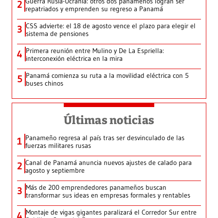
Guerra Rusia-Ucrania: otros dos panameños logran ser
2
repatriados y emprenden su regreso a Panamá
CSS advierte: el 18 de agosto vence el plazo para elegir el
3
sistema de pensiones
Primera reunión entre Mulino y De La Espriella:
4
interconexión eléctrica en la mira
Panamá comienza su ruta a la movilidad eléctrica con 5
5
buses chinos
Últimas noticias
Panameño regresa al país tras ser desvinculado de las
1
fuerzas militares rusas
Canal de Panamá anuncia nuevos ajustes de calado para
2
agosto y septiembre
Más de 200 emprendedores panameños buscan
3
transformar sus ideas en empresas formales y rentables
Montaje de vigas gigantes paralizará el Corredor Sur entre
4