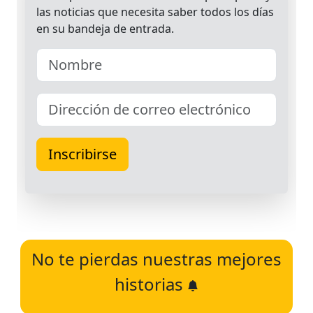
No te pierdas nuestras mejores
historias