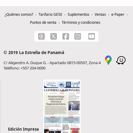
¿Quiénes somos?
Tarifario GESE
Suplementos
Ventas
e-Paper
Puntos de venta
Términos y condiciones
© 2019 La Estrella de Panamá
C/ Alejandro A. Duque G. - Apartado 0815-00507, Zona 4
Teléfono: +507 204-0000
Edición Impresa