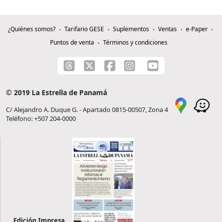
¿Quiénes somos?
Tarifario GESE
Suplementos
Ventas
e-Paper
Puntos de venta
Términos y condiciones
© 2019 La Estrella de Panamá
C/ Alejandro A. Duque G. - Apartado 0815-00507, Zona 4
Teléfono: +507 204-0000
Edición Impresa