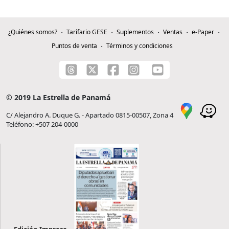
¿Quiénes somos?
Tarifario GESE
Suplementos
Ventas
e-Paper
Puntos de venta
Términos y condiciones
© 2019 La Estrella de Panamá
C/ Alejandro A. Duque G. - Apartado 0815-00507, Zona 4
Teléfono: +507 204-0000