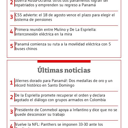
Guerra Rusia-Ucrania: otros dos panameños logran ser
2
repatriados y emprenden su regreso a Panamá
CSS advierte: el 18 de agosto vence el plazo para elegir el
3
sistema de pensiones
Primera reunión entre Mulino y De La Espriella:
4
interconexión eléctrica en la mira
Panamá comienza su ruta a la movilidad eléctrica con 5
5
buses chinos
Últimas noticias
¡Viernes dorado para Panamá!: Dos medallas de oro y un
1
récord histórico en Santo Domingo
De la Espriella promete recuperar el orden y declara
2
agotado el diálogo con grupos armados en Colombia
Presidente de Conmebol apoya a Infantino y dice que no se
3
puede desconocer su trabajo
Vuelve la NFL: Panthers se imponen 33-30 ante los
4