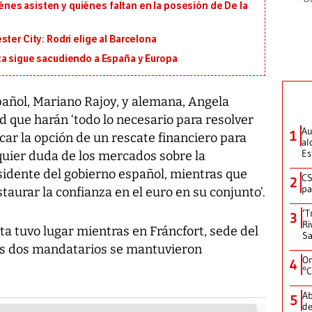
uiénes asisten y quiénes faltan en la posesión de De la
ter City: Rodri elige al Barcelona
ta sigue sacudiendo a España y Europa
ñol, Mariano Rajoy, y alemana, Angela
 que harán ‘todo lo necesario para resolver
Au
1
ocar la opción de un rescate financiero para
al
Es
uier duda de los mercados sobre la
residente del gobierno español, mientras que
CS
2
pa
taurar la confianza en el euro en su conjunto’.
‘T
3
Ri
a tuvo lugar mientras en Fráncfort, sede del
Sa
os dos mandatarios se mantuvieron
On
4
°C
Ab
5
de