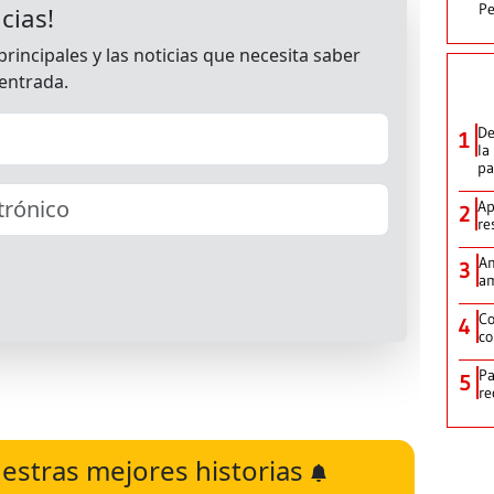
Pe
De
1
la
p
Ap
2
re
Am
3
am
Co
4
co
Pa
5
re
estras mejores historias