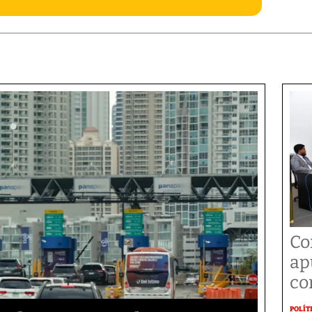
Co
ap
co
POLÍT