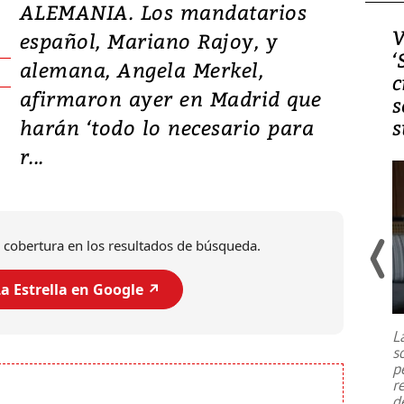
ALEMANIA. Los mandatarios
Video, Japón: Terremoto
V
español, Mariano Rajoy, y
deja heridos y graves
‘
alemana, Angela Merkel,
daños en Kumamoto
c
afirmaron ayer en Madrid que
s
harán ‘todo lo necesario para
s
r...
 cobertura en los resultados de búsqueda.
a Estrella en Google ↗️
Un fuerte terremoto de magnitud
7,1 se registró este martes 28 de
julio en la prefectura de Kumamoto,
L
al sur de Japón, provocando una
s
emergencia de gran
...
p
r
d