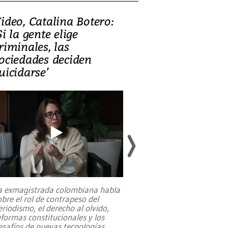
ideo, Catalina Botero:
Video: Lula la
Si la gente elige
candidatura 
riminales, las
promesas de i
ociedades deciden
en defensa, ed
uicidarse’
tierras raras
a exmagistrada colombiana habla
Entre recuerdos y es
obre el rol de contrapeso del
referencias hacia sus
eriodismo, el derecho al olvido,
presidente de Brasil,
eformas constitucionales y los
da Silva, oficializó 
esafíos de nuevas tecnologías
...
candidatura
...