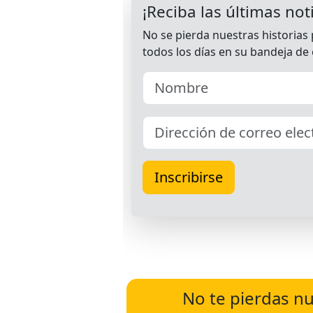
No te pierdas nu