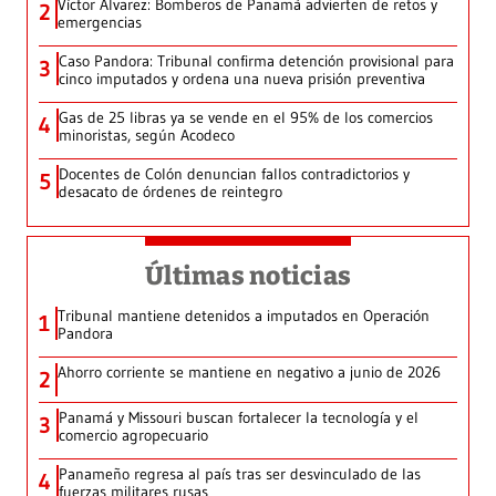
Víctor Álvarez: Bomberos de Panamá advierten de retos y
2
emergencias
Caso Pandora: Tribunal confirma detención provisional para
3
cinco imputados y ordena una nueva prisión preventiva
Gas de 25 libras ya se vende en el 95% de los comercios
4
minoristas, según Acodeco
Docentes de Colón denuncian fallos contradictorios y
5
desacato de órdenes de reintegro
Últimas noticias
Tribunal mantiene detenidos a imputados en Operación
1
Pandora
Ahorro corriente se mantiene en negativo a junio de 2026
2
Panamá y Missouri buscan fortalecer la tecnología y el
3
comercio agropecuario
Panameño regresa al país tras ser desvinculado de las
4
fuerzas militares rusas