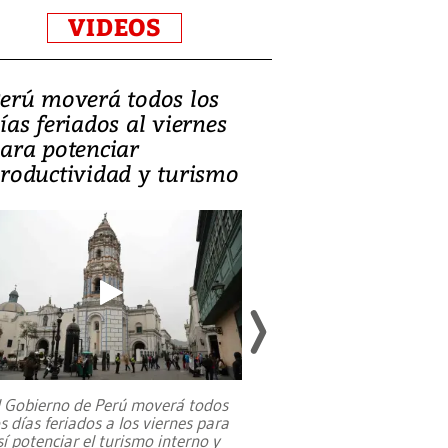
VIDEOS
erú moverá todos los
Video, Catalin
ías feriados al viernes
‘Si la gente el
ara potenciar
criminales, la
roductividad y turismo
sociedades de
suicidarse’
l Gobierno de Perú moverá todos
os días feriados a los viernes para
La exmagistrada co
sí potenciar el turismo interno y
sobre el rol de contr