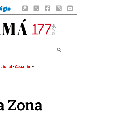
cional
Cepanim
la Zona