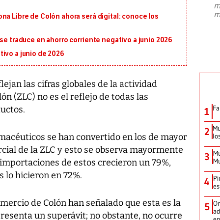
m
presidente de Brasil, Luiz Inácio Lula
m
na Libre de Colón ahora será digital: conoce los
da Silva, oficializó este domingo su
candidatura
...
 se traduce en ahorro corriente negativo a junio 2026
ivo a junio de 2026
jan las cifras globales de la actividad
ón (ZLC) no es el reflejo de todas las
Fa
ductos.
1
Mu
2
macéuticos se han convertido en los de mayor
lo
cial de la ZLC y esto se observa mayormente
Mu
3
Mu
s importaciones de estos crecieron un 79%,
 lo hicieron en 72%.
Pi
4
es
ercio de Colón han señalado que esta es la
Or
5
ad
 presenta un superávit; no obstante, no ocurre
en