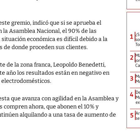
ste gremio, indicó que si se aprueba el
n la Asamblea Nacional, el 90% de las
¿S
1
situación económica es difícil debido a la
so
To
as de donde proceden sus clientes.
ML
2
jo
te de la zona franca, Leopoldo Benedetti,
Ca
te año los resultados están en negativo en
Mu
3
 electrodomésticos.
Mu
De
4
Mu
esta que avanza con agilidad en la Asamblea y
ex
s compren ahora, que abonen el 10% y
Ar
ntinúen alquilando a una tasa de aumento de
5
se