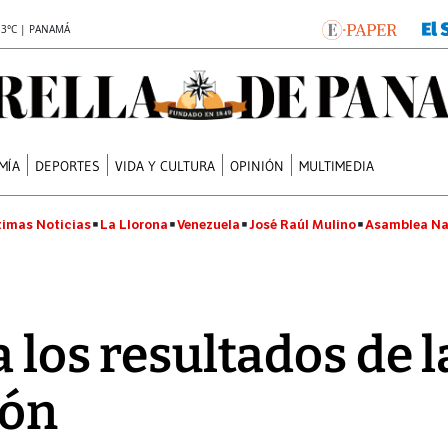
.3°C | PANAMÁ
MÍA
DEPORTES
VIDA Y CULTURA
OPINIÓN
MULTIMEDIA
timas Noticias
La Llorona
Venezuela
José Raúl Mulino
Asamblea Na
a los resultados de 
lón