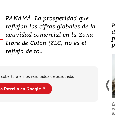
PANAMÁ. La prosperidad que
Video: Lula lanza su
P
reflejan las cifras globales de la
candidatura con
d
actividad comercial en la Zona
promesas de inversión
p
Libre de Colón (ZLC) no es el
en defensa, educación y
p
reflejo de to...
tierras raras
 cobertura en los resultados de búsqueda.
a Estrella en Google ↗️
E
l
Entre recuerdos y escuetas
a
referencias hacia sus adversarios, el