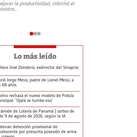
ejorar la productividad, informó el
periodismo, el derech
inistro
...
reformas constitucio
desafíos de nuevas t
Lo más leído
llece José Donderis, exdirector del Sinaproc
rió Jorge Messi, padre de Lionel Messi, a
s 68 años
lino rechaza el nuevo modelo de Policía
nicipal: ‘Ojalá se tumbe eso’
rámide de Lotería de Panamá | sorteo de
te 9 de agosto de 2026, según la IA
denan detención provisional de
olescente por presunta posesión de arma
 colegio