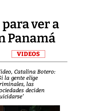
 para ver a
en Panamá
VIDEOS
ideo, Catalina Botero:
Video: Lula la
Si la gente elige
candidatura 
riminales, las
promesas de i
ociedades deciden
en defensa, ed
uicidarse’
tierras raras