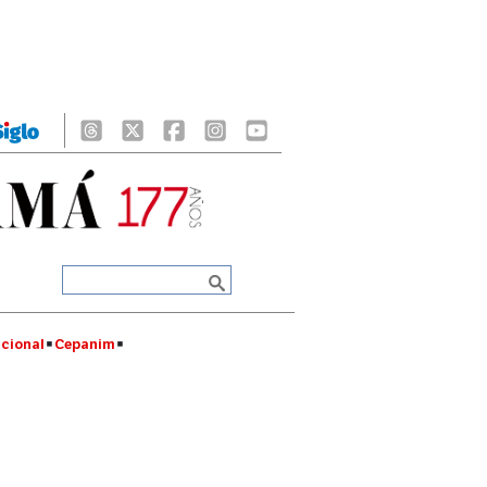
cional
Cepanim