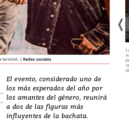
Un fuerte terremoto de magnitud
7,1 se registró este martes 28 de
julio en la prefectura de Kumamoto,
L
al sur de Japón, provocando una
s
emergencia de gran
...
ta terminó.
Redes sociales
p
r
d
El evento, considerado uno de
los más esperados del año por
los amantes del género, reunirá
a dos de las figuras más
influyentes de la bachata.