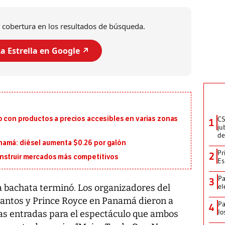
 cobertura en los resultados de búsqueda.
a Estrella en Google ↗️
CS
o con productos a precios accesibles en varias zonas
1
ju
de
namá: diésel aumenta $0.26 por galón
Pr
2
onstruir mercados más competitivos
Es
Pa
3
el
la bachata terminó. Los organizadores del
Santos y Prince Royce en Panamá dieron a
Pa
4
lo
 las entradas para el espectáculo que ambos