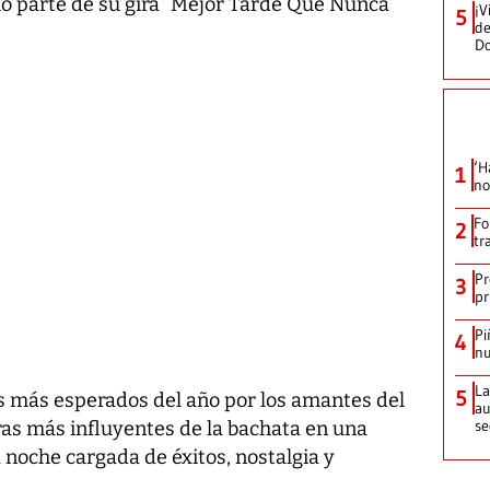
mo parte de su gira “Mejor Tarde Que Nunca
¡V
5
de
D
‘H
1
no
Fo
2
tr
Pr
3
pr
Pi
4
nu
La
5
os más esperados del año por los amantes del
au
se
uras más influyentes de la bachata en una
oche cargada de éxitos, nostalgia y