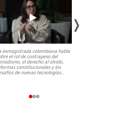
a exmagistrada colombiana habla
Entre recuerdos y es
obre el rol de contrapeso del
referencias hacia sus
eriodismo, el derecho al olvido,
presidente de Brasil,
eformas constitucionales y los
da Silva, oficializó 
esafíos de nuevas tecnologías
...
candidatura
...