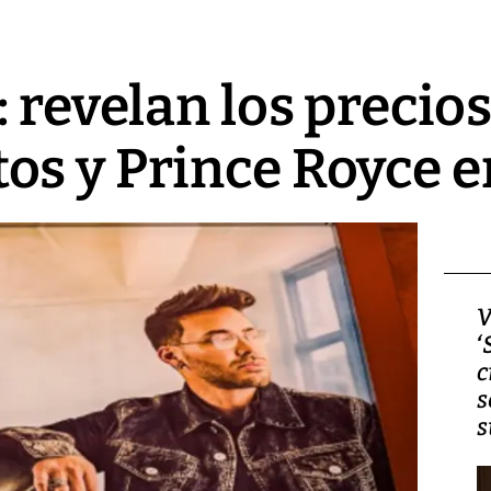
 revelan los precios
os y Prince Royce 
Video, Japón: Terremoto
V
deja heridos y graves
‘
daños en Kumamoto
c
s
s