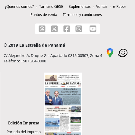
¿Quiénes somos?
Tarifario GESE
Suplementos
Ventas
e-Paper
Puntos de venta
Términos y condiciones
© 2019 La Estrella de Panamá
C/ Alejandro A. Duque G. - Apartado 0815-00507, Zona 4
Teléfono: +507 204-0000
Edición Impresa
Portada del impreso